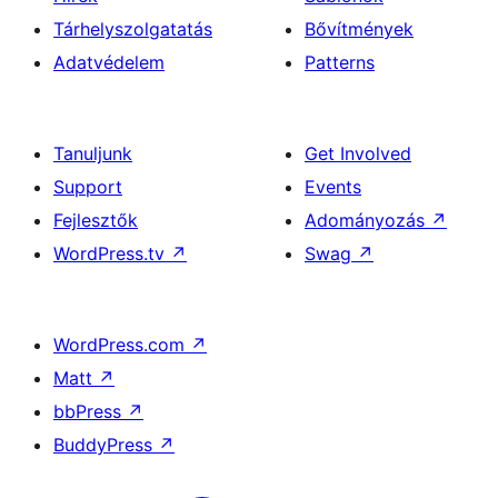
Tárhelyszolgatatás
Bővítmények
Adatvédelem
Patterns
Tanuljunk
Get Involved
Support
Events
Fejlesztők
Adományozás
↗
WordPress.tv
↗
Swag
↗
WordPress.com
↗
Matt
↗
bbPress
↗
BuddyPress
↗