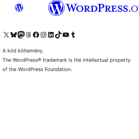
Visit our X (formerly Twitter) account
Visit our Bluesky account
Twitter csatornánk
Visit our Threads account
Facebook oldalunk megtekintése
Visit our Instagram account
Visit our LinkedIn account
Visit our TikTok account
Visit our YouTube channel
Visit our Tumblr account
A kód költemény.
The WordPress® trademark is the intellectual property
of the WordPress Foundation.