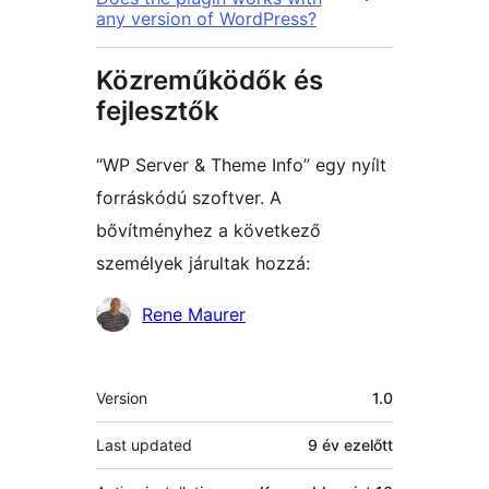
any version of WordPress?
Közreműködők és
fejlesztők
“WP Server & Theme Info” egy nyílt
forráskódú szoftver. A
bővítményhez a következő
személyek járultak hozzá:
Közreműködők
Rene Maurer
Meta
Version
1.0
Last updated
9 év
ezelőtt