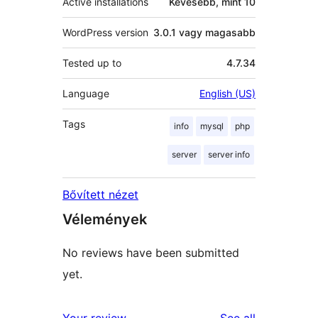
Active installations
Kevesebb, mint 10
WordPress version
3.0.1 vagy magasabb
Tested up to
4.7.34
Language
English (US)
Tags
info
mysql
php
server
server info
Bővített nézet
Vélemények
No reviews have been submitted
yet.
reviews
Your review
See all