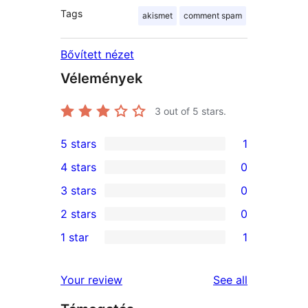
Tags
akismet
comment spam
Bővített nézet
Vélemények
3
out of 5 stars.
5 stars
1
1
4 stars
0
5-
0
3 stars
0
star
4-
0
2 stars
0
review
star
3-
0
1 star
1
reviews
star
2-
1
reviews
star
1-
reviews
Your review
See all
reviews
star