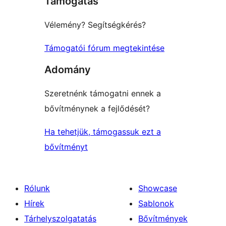
Támogatás
review
Vélemény? Segítségkérés?
Támogatói fórum megtekintése
Adomány
Szeretnénk támogatni ennek a
bővítménynek a fejlődését?
Ha tehetjük, támogassuk ezt a
bővítményt
Rólunk
Showcase
Hírek
Sablonok
Tárhelyszolgatatás
Bővítmények