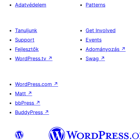
Adatvédelem
Patterns
Tanuljunk
Get Involved
Support
Events
Fejlesztők
Adományozás
↗
WordPress.tv
↗
Swag
↗
WordPress.com
↗
Matt
↗
bbPress
↗
BuddyPress
↗