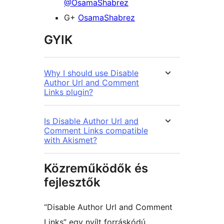
@OsamaShabrez
G+
OsamaShabrez
GYIK
Why I should use Disable
Author Url and Comment
Links plugin?
Is Disable Author Url and
Comment Links compatible
with Akismet?
Közreműködők és
fejlesztők
“Disable Author Url and Comment
Links” egy nyílt forráskódú