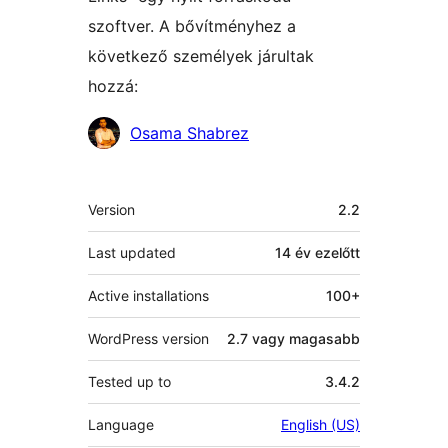
szoftver. A bővítményhez a
következő személyek járultak
hozzá:
Közreműködők
Osama Shabrez
Meta
Version
2.2
Last updated
14 év
ezelőtt
Active installations
100+
WordPress version
2.7 vagy magasabb
Tested up to
3.4.2
Language
English (US)