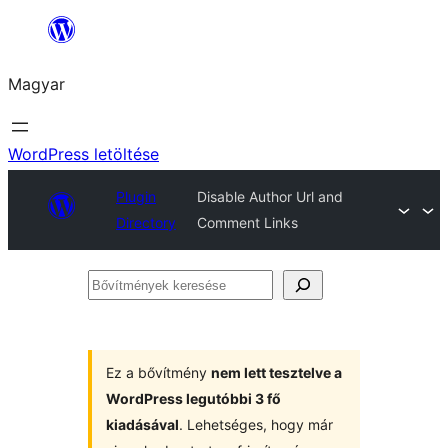
Ugrás
a
Magyar
tartalomhoz
WordPress letöltése
Plugin
Disable Author Url and
Directory
Comment Links
Bővítmények
keresése
Ez a bővítmény
nem lett tesztelve a
WordPress legutóbbi 3 fő
kiadásával
. Lehetséges, hogy már