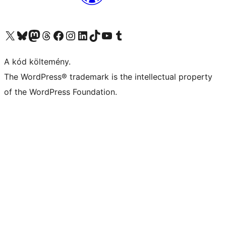
Visit our X (formerly Twitter) account
Visit our Bluesky account
Twitter csatornánk
Visit our Threads account
Facebook oldalunk megtekintése
Visit our Instagram account
Visit our LinkedIn account
Visit our TikTok account
Visit our YouTube channel
Visit our Tumblr account
A kód költemény.
The WordPress® trademark is the intellectual property
of the WordPress Foundation.