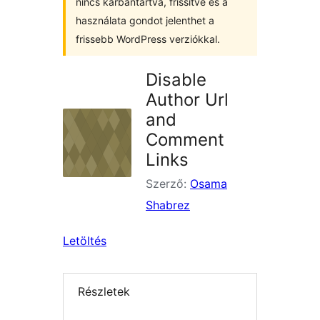
nincs karbantartva, frissítve és a
használata gondot jelenthet a
frissebb WordPress verziókkal.
Disable
Author Url
and
Comment
Links
Szerző:
Osama
Shabrez
Letöltés
Részletek