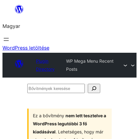
Ugrás
a
Magyar
tartalomhoz
WordPress letöltése
Plugin
WP Mega Menu Recent
Directory
Posts
Bővítmények
keresése
Ez a bővítmény
nem lett tesztelve a
WordPress legutóbbi 3 fő
kiadásával
. Lehetséges, hogy már