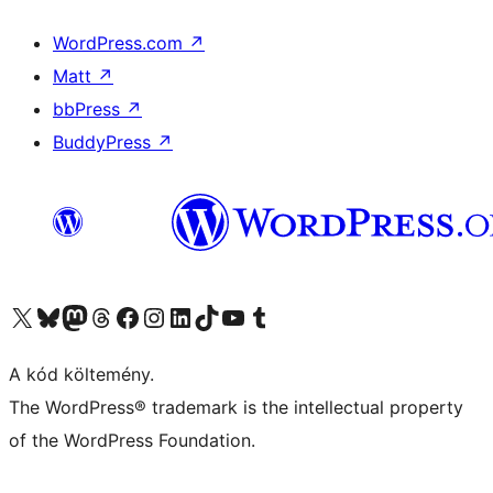
WordPress.com
↗
Matt
↗
bbPress
↗
BuddyPress
↗
Visit our X (formerly Twitter) account
Visit our Bluesky account
Twitter csatornánk
Visit our Threads account
Facebook oldalunk megtekintése
Visit our Instagram account
Visit our LinkedIn account
Visit our TikTok account
Visit our YouTube channel
Visit our Tumblr account
A kód költemény.
The WordPress® trademark is the intellectual property
of the WordPress Foundation.