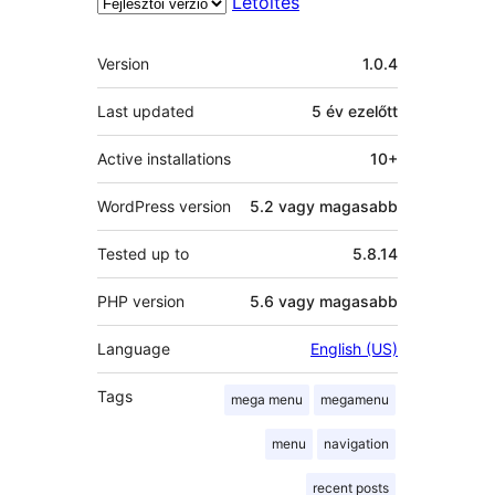
Letöltés
Meta
Version
1.0.4
Last updated
5 év
ezelőtt
Active installations
10+
WordPress version
5.2 vagy magasabb
Tested up to
5.8.14
PHP version
5.6 vagy magasabb
Language
English (US)
Tags
mega menu
megamenu
menu
navigation
recent posts