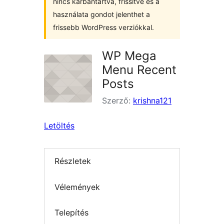
nincs karbantartva, frissítve és a
használata gondot jelenthet a
frissebb WordPress verziókkal.
WP Mega
Menu Recent
Posts
Szerző:
krishna121
Letöltés
Részletek
Vélemények
Telepítés