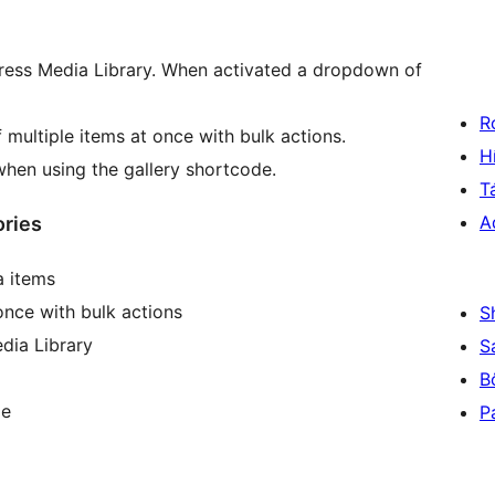
Press Media Library. When activated a dropdown of
R
multiple items at once with bulk actions.
H
 when using the gallery shortcode.
T
A
ories
a items
once with bulk actions
S
dia Library
S
B
de
P