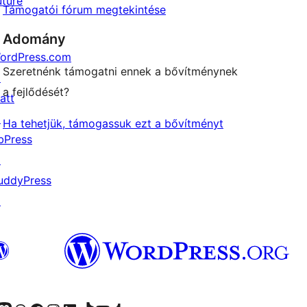
uture
Támogatói fórum megtekintése
Adomány
ordPress.com
Szeretnénk támogatni ennek a bővítménynek
↗
a fejlődését?
att
↗
Ha tehetjük, támogassuk ezt a bővítményt
bPress
↗
uddyPress
↗