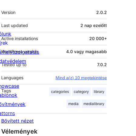
Meta
Version
2.0.2
Last updated
2 nap
ezelőtt
ólunk
Active installations
20 000+
írek
árhelyszolgatatás
WordPress version
4.0 vagy magasabb
datvédelem
Tested up to
7.0.2
Languages
Mind a(z) 10 megtekintése
howcase
Tags
categories
category
library
ablonok
ővítmények
media
medialibrary
atterns
Bővített nézet
Vélemények