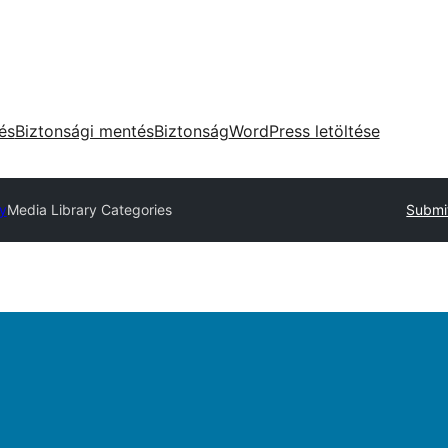
tés
Biztonsági mentés
Biztonság
WordPress letöltése
ry
Media Library Categories
Submit