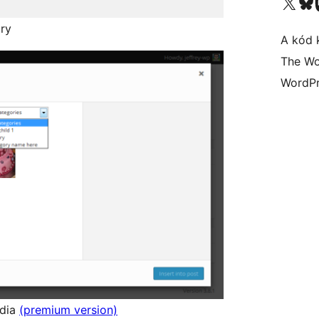
Visit our X (formerly 
Visit ou
ary
A kód 
The Wo
WordPr
edia
(premium version)