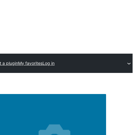
 a plugin
My favorites
Log in