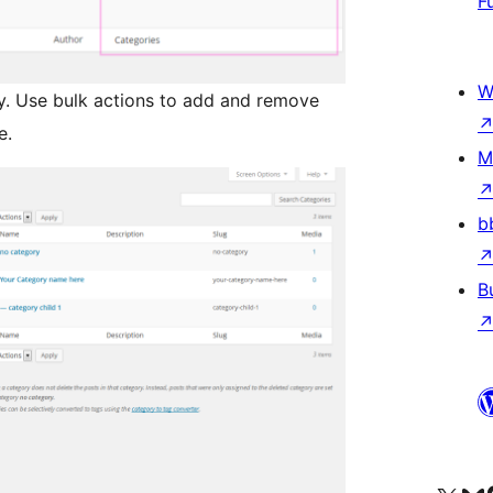
F
W
ary. Use bulk actions to add and remove
e.
M
b
B