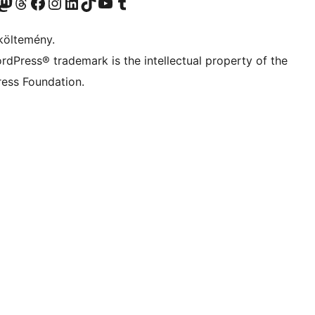
Twitter) account
r Bluesky account
Twitter csatornánk
Visit our Threads account
Facebook oldalunk megtekintése
Visit our Instagram account
Visit our LinkedIn account
Visit our TikTok account
Visit our YouTube channel
Visit our Tumblr account
költemény.
rdPress® trademark is the intellectual property of the
ess Foundation.