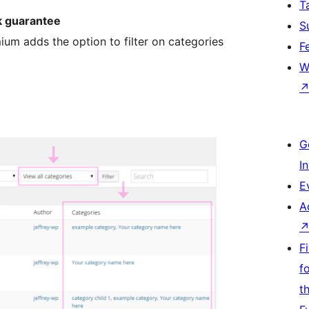
T
k guarantee
S
um adds the option to filter on categories
F
W
G
I
E
A
F
f
t