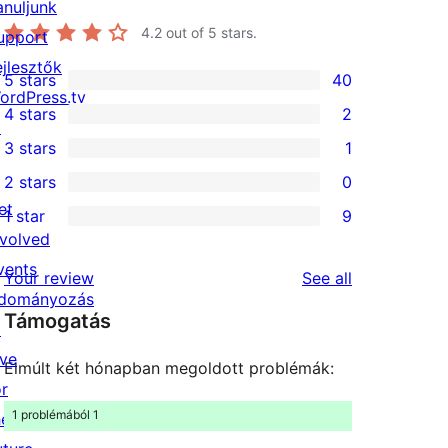
anuljunk
4.2
out of 5 stars.
upport
ejlesztők
5 stars
40
40
ordPress.tv
4 stars
2
5-
↗
2
3 stars
1
star
4-
1
2 stars
0
reviews
star
3-
0
et
1 star
9
reviews
star
2-
9
nvolved
review
star
1-
vents
reviews
Your review
See all
reviews
star
dományozás
Támogatás
reviews
↗
ive
Elmúlt két hónapban megoldott problémák:
or
1 problémából 1
he