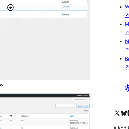
W
M
b
B
sy!
Visit our X (formerly 
Visit ou
A kód 