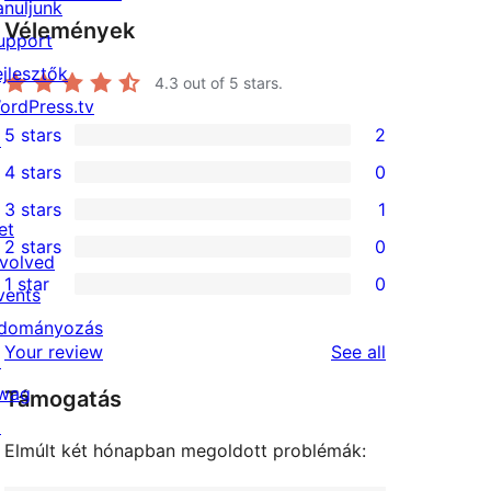
anuljunk
Vélemények
upport
ejlesztők
4.3
out of 5 stars.
ordPress.tv
5 stars
2
↗
2
4 stars
0
5-
0
3 stars
1
star
4-
1
et
2 stars
0
reviews
star
3-
0
nvolved
1 star
0
reviews
star
2-
vents
0
review
star
dományozás
1-
reviews
Your review
See all
reviews
↗
star
wag
Támogatás
reviews
↗
Elmúlt két hónapban megoldott problémák: