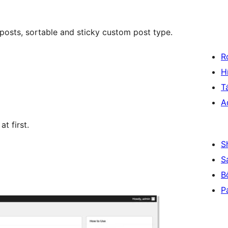
posts, sortable and sticky custom post type.
R
H
T
A
t first.
S
S
B
P