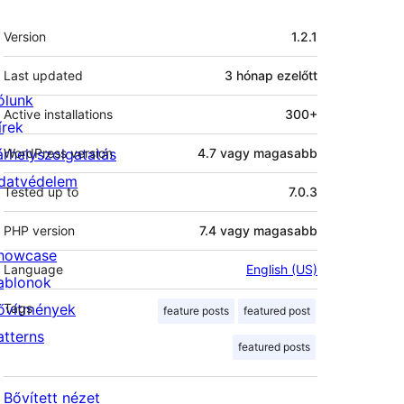
Meta
Version
1.2.1
Last updated
3 hónap
ezelőtt
ólunk
Active installations
300+
írek
árhelyszolgatatás
WordPress version
4.7 vagy magasabb
datvédelem
Tested up to
7.0.3
PHP version
7.4 vagy magasabb
howcase
Language
English (US)
ablonok
ővítmények
Tags
feature posts
featured post
atterns
featured posts
Bővített nézet