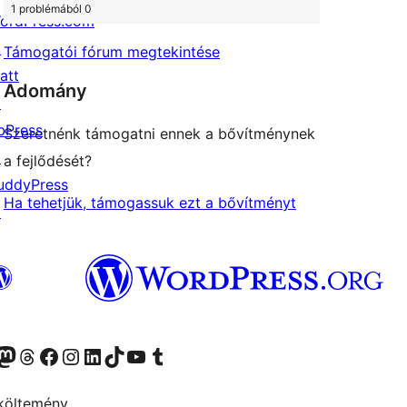
1 problémából 0
ordPress.com
↗
Támogatói fórum megtekintése
att
Adomány
↗
bPress
Szeretnénk támogatni ennek a bővítménynek
↗
a fejlődését?
uddyPress
Ha tehetjük, támogassuk ezt a bővítményt
↗
Twitter) account
r Bluesky account
Twitter csatornánk
Visit our Threads account
Facebook oldalunk megtekintése
Visit our Instagram account
Visit our LinkedIn account
Visit our TikTok account
Visit our YouTube channel
Visit our Tumblr account
költemény.