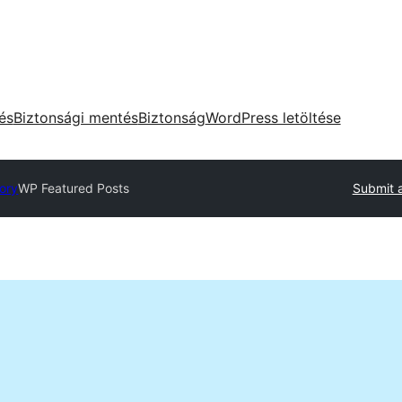
tés
Biztonsági mentés
Biztonság
WordPress letöltése
tory
WP Featured Posts
Submit a