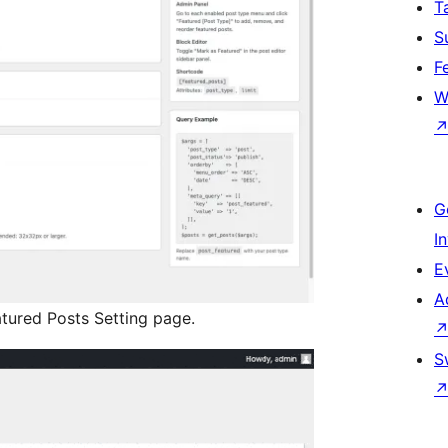
T
S
F
W
G
I
E
A
tured Posts Setting page.
S