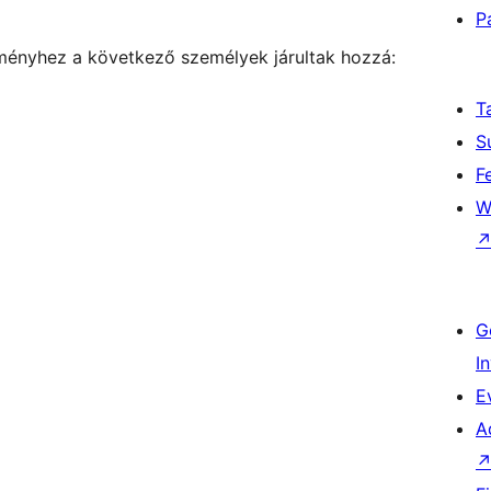
P
tményhez a következő személyek járultak hozzá:
T
S
F
W
G
I
E
A