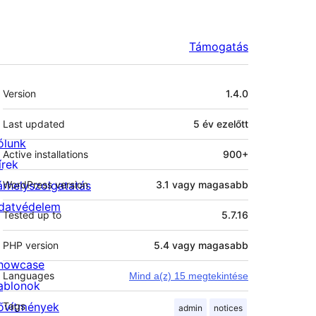
Támogatás
Meta
Version
1.4.0
Last updated
5 év
ezelőtt
ólunk
Active installations
900+
írek
árhelyszolgatatás
WordPress version
3.1 vagy magasabb
datvédelem
Tested up to
5.7.16
PHP version
5.4 vagy magasabb
howcase
Languages
Mind a(z) 15 megtekintése
ablonok
ővítmények
Tags
admin
notices