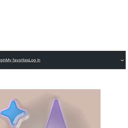
gin
My favorites
Log in