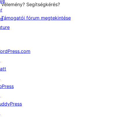
ive
Vélemény? Segítségkérés?
or
Támogatói fórum megtekintése
he
uture
ordPress.com
↗
att
↗
bPress
↗
uddyPress
↗