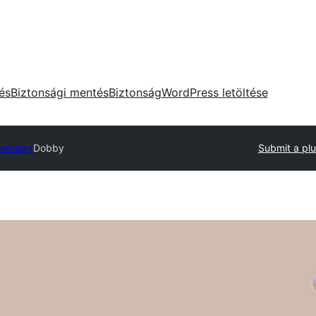
tés
Biztonsági mentés
Biztonság
WordPress letöltése
irectory
Dobby
Submit a plu