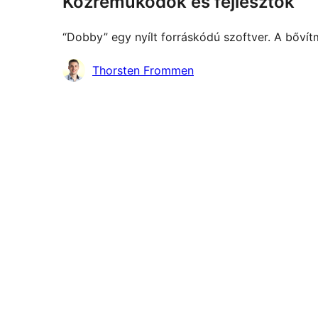
Közreműködők és fejlesztők
“Dobby” egy nyílt forráskódú szoftver. A bőví
Közreműködők
Thorsten Frommen