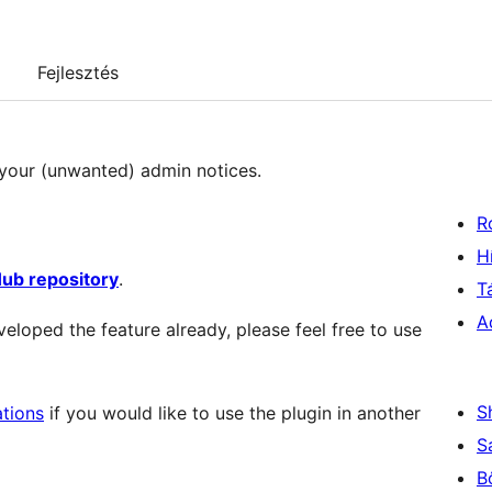
Fejlesztés
l your (unwanted) admin notices.
R
H
Hub repository
.
T
A
veloped the feature already, please feel free to use
S
ations
if you would like to use the plugin in another
S
B