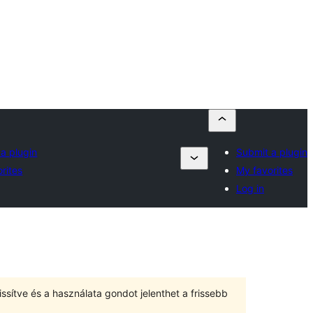
a plugin
Submit a plugin
rites
My favorites
Log in
ssítve és a használata gondot jelenthet a frissebb