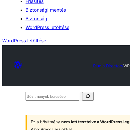
Frissítés
Biztonsági mentés
Biztonság
WordPress letöltése
WordPress letöltése
Plugin Directory
WP 
Bővítmények
keresése
Ez a bővítmény
nem lett tesztelve a WordPress leg
WordPress verziókkal.