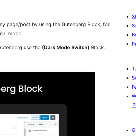
S
ny page/post by using the Gutenberg Block, for
S
rmal mode.
B
P
 Gutenberg use the
(Dark Mode Switch)
Block.
T
S
F
W
G