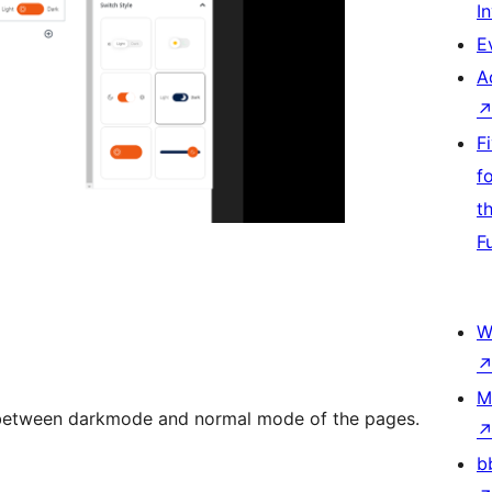
I
E
A
F
f
t
F
W
M
 between darkmode and normal mode of the pages.
b