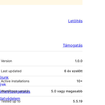
Letöltés
Támogatás
Meta
Version
1.0.0
Last updated
6 év
ezelőtt
ólunk
Active installations
10+
írek
árhelyszolgatatás
WordPress version
5.0 vagy magasabb
datvédelem
Tested up to
5.5.19