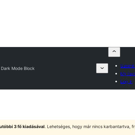
Submit 
Dark Mode Block
My favo
Log in
utóbbi 3 fő kiadásával
. Lehetséges, hogy már nincs karbantartva, fri