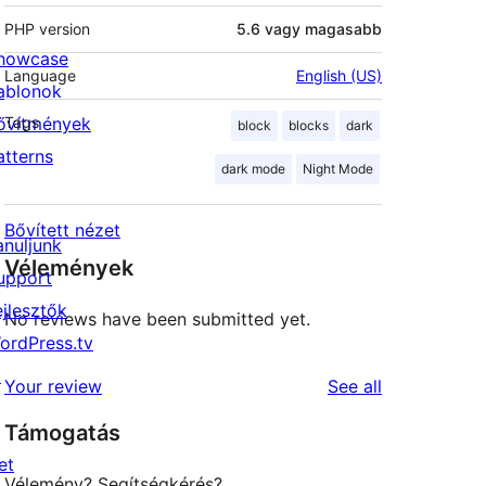
PHP version
5.6 vagy magasabb
howcase
Language
English (US)
ablonok
ővítmények
Tags
block
blocks
dark
atterns
dark mode
Night Mode
Bővített nézet
anuljunk
Vélemények
upport
ejlesztők
No reviews have been submitted yet.
ordPress.tv
↗
reviews
Your review
See all
Támogatás
et
Vélemény? Segítségkérés?