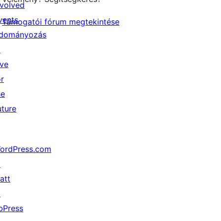
nvolved
vents
Támogatói fórum megtekintése
dományozás
↗
ive
or
he
uture
ordPress.com
↗
att
↗
bPress