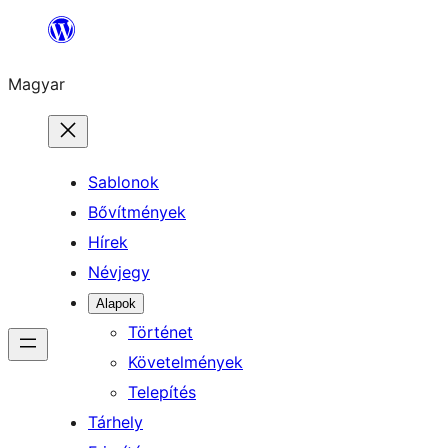
Ugrás
a
Magyar
tartalomhoz
Sablonok
Bővítmények
Hírek
Névjegy
Alapok
Történet
Követelmények
Telepítés
Tárhely