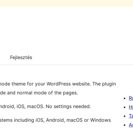
Fejlesztés
ode theme for your WordPress website. The plugin
ode and normal mode of the pages.
R
Android, iOS, macOS. No settings needed.
H
T
stems including iOS, Android, macOS or Windows
A