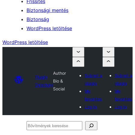
Frissítés
Biztonsági mentés
Biztonság
WordPress letöltése
WordPress letöltése
Author
Submit a
Submit a
Plugin
Bio &
plugin
plugin
Directory
Social
My
My
favorites
favorites
Log in
Log in
Bővítmények
keresése