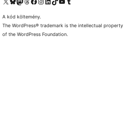
Visit our X (formerly Twitter) account
Visit our Bluesky account
Twitter csatornánk
Visit our Threads account
Facebook oldalunk megtekintése
Visit our Instagram account
Visit our LinkedIn account
Visit our TikTok account
Visit our YouTube channel
Visit our Tumblr account
A kód költemény.
The WordPress® trademark is the intellectual property
of the WordPress Foundation.