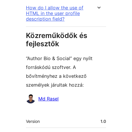
How do I allow the use of
HTML in the user profile
description field?
Közreműködők és
fejlesztők
“Author Bio & Social” egy nyílt
forráskódú szoftver. A
bővítményhez a következő
személyek járultak hozzá:
Közreműködők
Md Rasel
Meta
Version
1.0