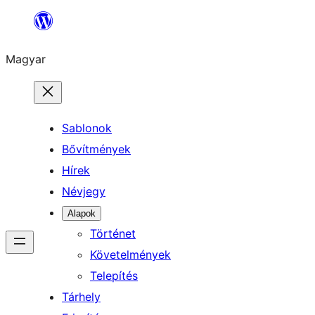
Ugrás
a
Magyar
tartalomhoz
Sablonok
Bővítmények
Hírek
Névjegy
Alapok
Történet
Követelmények
Telepítés
Tárhely