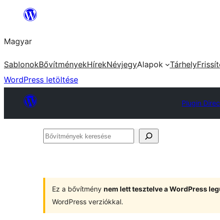
Ugrás
a
Magyar
tartalomhoz
Sablonok
Bővítmények
Hírek
Névjegy
Alapok
Tárhely
Frissí
WordPress letöltése
Plugin Direc
Bővítmények
keresése
Ez a bővítmény
nem lett tesztelve a WordPress leg
WordPress verziókkal.