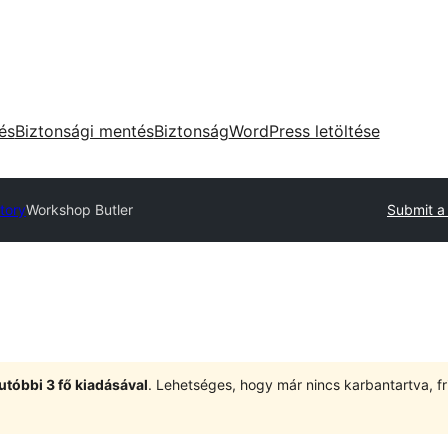
tés
Biztonsági mentés
Biztonság
WordPress letöltése
tory
Workshop Butler
Submit a
utóbbi 3 fő kiadásával
. Lehetséges, hogy már nincs karbantartva, fri