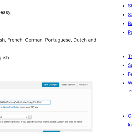
S
easy.
S
B
P
nish, French, German, Portuguese, Dutch and
T
lish.
S
F
W
G
I