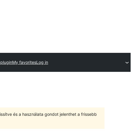
 plugin
My favorites
Log in
ssítve és a használata gondot jelenthet a frissebb