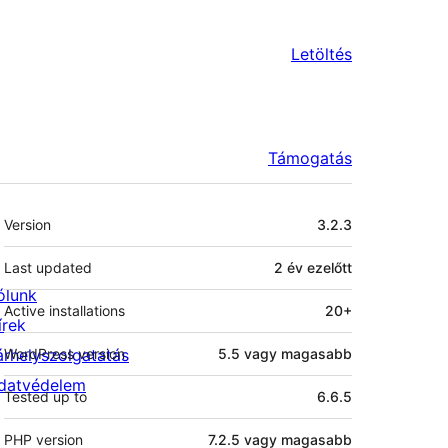
Letöltés
Támogatás
Meta
Version
3.2.3
Last updated
2 év
ezelőtt
ólunk
Active installations
20+
írek
árhelyszolgatatás
WordPress version
5.5 vagy magasabb
datvédelem
Tested up to
6.6.5
PHP version
7.2.5 vagy magasabb