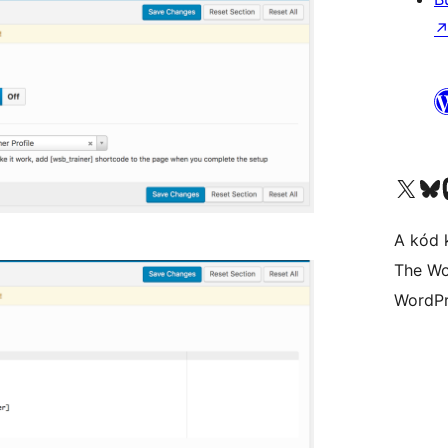
Visit our X (formerly 
Visit ou
A kód 
The Wo
WordPr