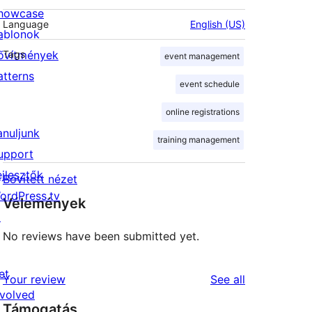
howcase
Language
English (US)
ablonok
ővítmények
Tags
event management
atterns
event schedule
online registrations
anuljunk
training management
upport
ejlesztők
Bővített nézet
ordPress.tv
Vélemények
↗
No reviews have been submitted yet.
et
reviews
Your review
See all
nvolved
Támogatás