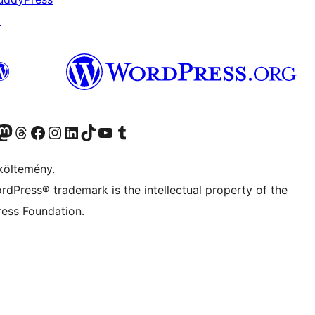
↗
Twitter) account
r Bluesky account
Twitter csatornánk
Visit our Threads account
Facebook oldalunk megtekintése
Visit our Instagram account
Visit our LinkedIn account
Visit our TikTok account
Visit our YouTube channel
Visit our Tumblr account
költemény.
rdPress® trademark is the intellectual property of the
ess Foundation.