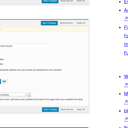
E
A
F
f
t
F
W
M
b
B