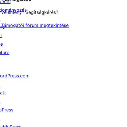
vents
dományozás
Vélemény? Segítségkérés?
↗
Támogatói fórum megtekintése
ive
or
he
uture
ordPress.com
↗
att
↗
bPress
↗
uddyPress