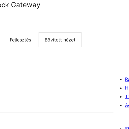
eck Gateway
Fejlesztés
Bővített nézet
R
H
T
A
S