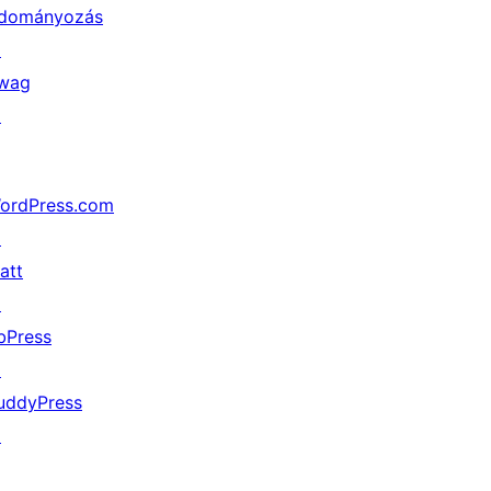
dományozás
↗
wag
↗
ordPress.com
↗
att
↗
bPress
↗
uddyPress
↗