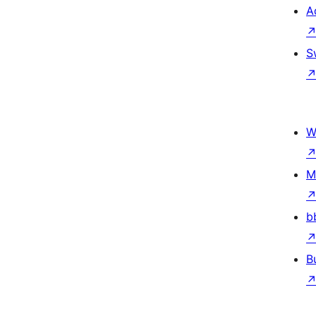
A
S
W
M
b
B