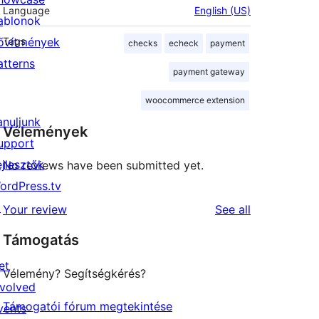
Language
English (US)
ablonok
ővítmények
Tags
checks
echeck
payment
atterns
payment gateway
woocommerce extension
anuljunk
Vélemények
upport
ejlesztők
No reviews have been submitted yet.
ordPress.tv
↗
reviews
Your review
See all
Támogatás
et
Vélemény? Segítségkérés?
nvolved
Támogatói fórum megtekintése
vents