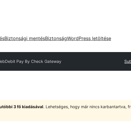
tés
Biztonsági mentés
Biztonság
WordPress letöltése
ebDebit Pay By Check Gateway
Sub
utóbbi 3 fő kiadásával
. Lehetséges, hogy már nincs karbantartva, fri