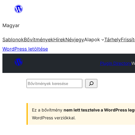
Ugrás
a
Magyar
tartalomhoz
Sablonok
Bővítmények
Hírek
Névjegy
Alapok
Tárhely
Frissí
WordPress letöltése
Plugin Directory
W
Bővítmények
keresése
Ez a bővítmény
nem lett tesztelve a WordPress leg
WordPress verziókkal.