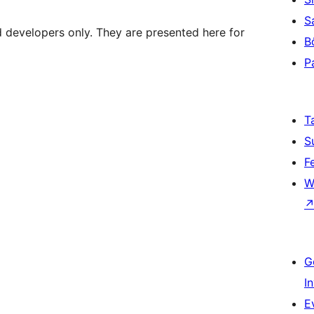
S
d developers only. They are presented here for
B
P
T
S
F
W
G
I
E