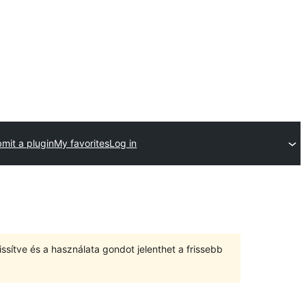
mit a plugin
My favorites
Log in
ssítve és a használata gondot jelenthet a frissebb