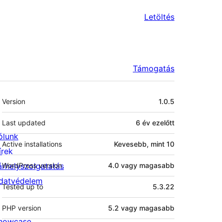
Letöltés
Támogatás
Meta
Version
1.0.5
Last updated
6 év
ezelőtt
ólunk
Active installations
Kevesebb, mint 10
írek
árhelyszolgatatás
WordPress version
4.0 vagy magasabb
datvédelem
Tested up to
5.3.22
PHP version
5.2 vagy magasabb
howcase