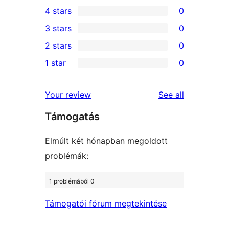
3
4 stars
0
5-
0
3 stars
0
star
4-
0
2 stars
0
reviews
star
3-
0
1 star
0
reviews
star
2-
0
reviews
star
1-
reviews
Your review
See all
reviews
star
Támogatás
reviews
Elmúlt két hónapban megoldott
problémák:
1 problémából 0
Támogatói fórum megtekintése