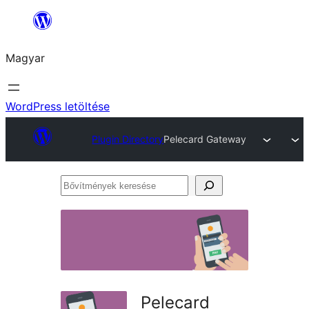
Ugrás
a
Magyar
tartalomhoz
WordPress letöltése
Plugin Directory
Pelecard Gateway
Bővítmények
keresése
Pelecard