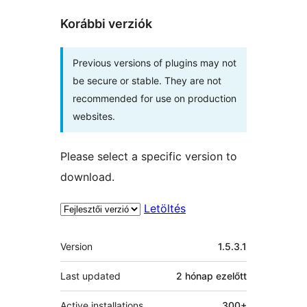
Korábbi verziók
Previous versions of plugins may not
be secure or stable. They are not
recommended for use on production
websites.
Please select a specific version to
download.
Letöltés
Meta
Version
1.5.3.1
Last updated
2 hónap
ezelőtt
Active installations
300+