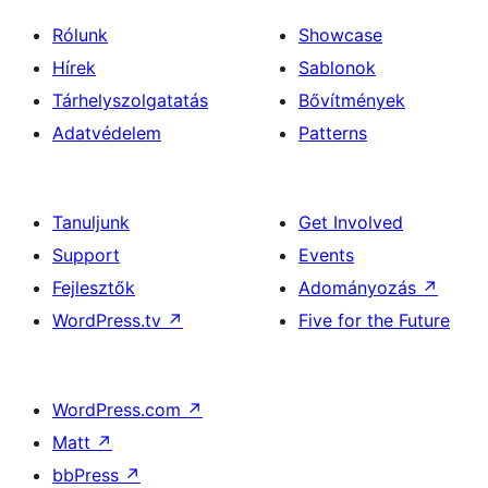
Rólunk
Showcase
Hírek
Sablonok
Tárhelyszolgatatás
Bővítmények
Adatvédelem
Patterns
Tanuljunk
Get Involved
Support
Events
Fejlesztők
Adományozás
↗
WordPress.tv
↗
Five for the Future
WordPress.com
↗
Matt
↗
bbPress
↗