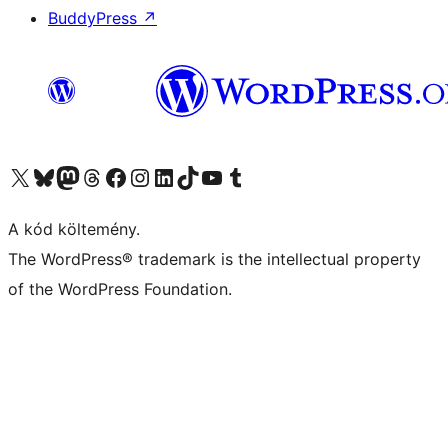
BuddyPress
↗
Visit our X (formerly Twitter) account
Visit our Bluesky account
Twitter csatornánk
Visit our Threads account
Facebook oldalunk megtekintése
Visit our Instagram account
Visit our LinkedIn account
Visit our TikTok account
Visit our YouTube channel
Visit our Tumblr account
A kód költemény.
The WordPress® trademark is the intellectual property
of the WordPress Foundation.