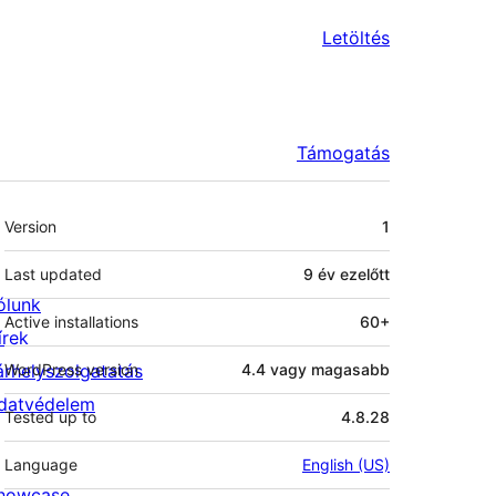
Letöltés
Támogatás
Meta
Version
1
Last updated
9 év
ezelőtt
ólunk
Active installations
60+
írek
árhelyszolgatatás
WordPress version
4.4 vagy magasabb
datvédelem
Tested up to
4.8.28
Language
English (US)
howcase