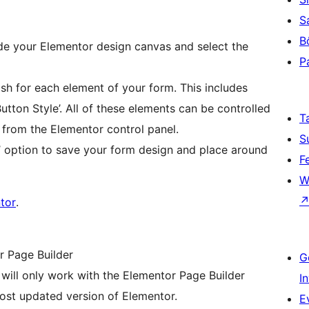
S
B
de your Elementor design canvas and select the
P
sh for each element of your form. This includes
d ‘Button Style’. All of these elements can be controlled
T
 from the Elementor control panel.
S
’ option to save your form design and place around
F
W
tor
.
r Page Builder
G
 will only work with the Elementor Page Builder
I
most updated version of Elementor.
E