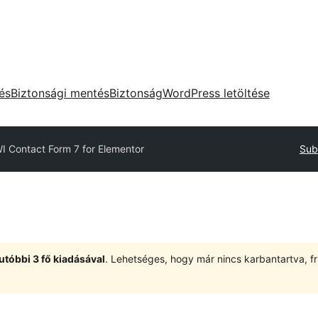
tés
Biztonsági mentés
Biztonság
WordPress letöltése
I Contact Form 7 for Elementor
Sub
utóbbi 3 fő kiadásával
. Lehetséges, hogy már nincs karbantartva, fri