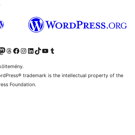
↗
Twitter) account
r Bluesky account
Twitter csatornánk
Visit our Threads account
Facebook oldalunk megtekintése
Visit our Instagram account
Visit our LinkedIn account
Visit our TikTok account
Visit our YouTube channel
Visit our Tumblr account
költemény.
rdPress® trademark is the intellectual property of the
ess Foundation.