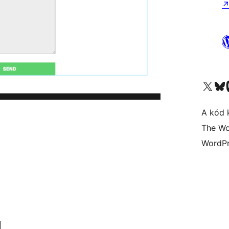
Visit our X (formerly 
Visit ou
A kód 
The Wo
WordPr