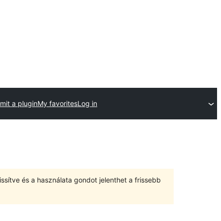
mit a plugin
My favorites
Log in
ssítve és a használata gondot jelenthet a frissebb