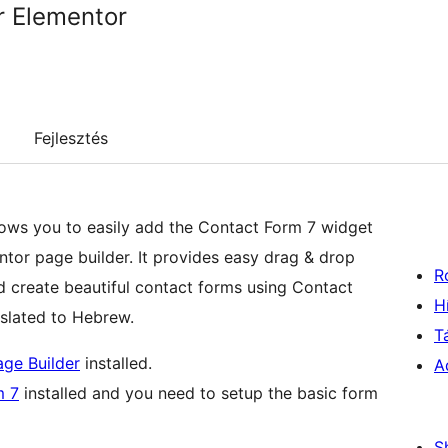
r Elementor
Fejlesztés
lows you to easily add the Contact Form 7 widget
tor page builder. It provides easy drag & drop
R
nd create beautiful contact forms using Contact
H
anslated to Hebrew.
T
ge Builder
installed.
A
m 7
installed and you need to setup the basic form
S