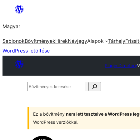
Ugrás
a
Magyar
tartalomhoz
Sablonok
Bővítmények
Hírek
Névjegy
Alapok
Tárhely
Frissí
WordPress letöltése
Plugin Directory
W
Bővítmények
keresése
Ez a bővítmény
nem lett tesztelve a WordPress leg
WordPress verziókkal.