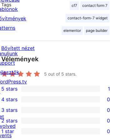
Tags
cf7
contact form 7
ablonok
ővítmények
contact-form-7 widget
atterns
elementor
page builder
Bővített nézet
anuljunk
Vélemények
upport
ejlesztők
5
out of 5 stars.
ordPress.tv
5 stars
1
↗
1
4 stars
0
5-
0
3 stars
0
star
4-
0
et
2 stars
0
review
star
3-
0
nvolved
1 star
0
reviews
star
2-
vents
0