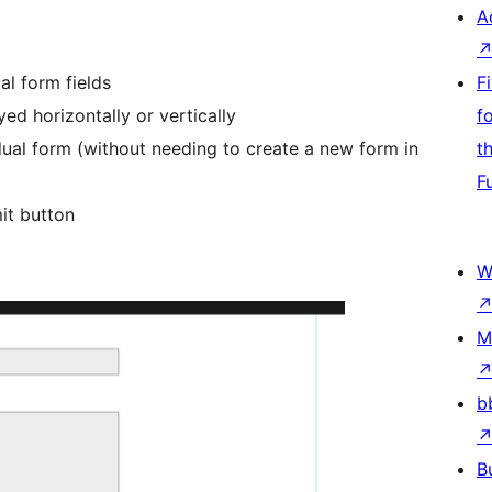
A
al form fields
F
ed horizontally or vertically
f
idual form (without needing to create a new form in
t
F
it button
W
M
b
B