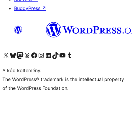
BuddyPress
↗
Visit our X (formerly Twitter) account
Visit our Bluesky account
Twitter csatornánk
Visit our Threads account
Facebook oldalunk megtekintése
Visit our Instagram account
Visit our LinkedIn account
Visit our TikTok account
Visit our YouTube channel
Visit our Tumblr account
A kód költemény.
The WordPress® trademark is the intellectual property
of the WordPress Foundation.