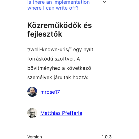
Is there an implementation
where I can write off?
Közreműködők és
fejlesztők
“/well-known-uris/” egy nyílt
forráskódú szoftver. A
bővítményhez a következő
személyek járultak hozzá:
Közreműködők
mrose17
Matthias Pfefferle
Meta
Version
1.0.3