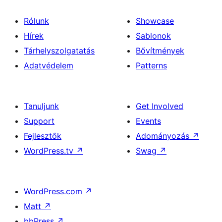
Rólunk
Showcase
Hírek
Sablonok
Tárhelyszolgatatás
Bővítmények
Adatvédelem
Patterns
Tanuljunk
Get Involved
Support
Events
Fejlesztők
Adományozás
↗
WordPress.tv
↗
Swag
↗
WordPress.com
↗
Matt
↗
bbPress
↗