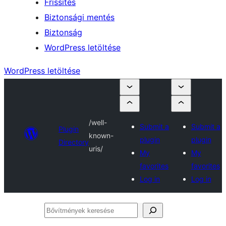
Frissítés
Biztonsági mentés
Biztonság
WordPress letöltése
WordPress letöltése
/well-
Submit a
Submit a
Plugin
known-
plugin
plugin
Directory
uris/
My
My
favorites
favorites
Log in
Log in
Bővítmények
keresése