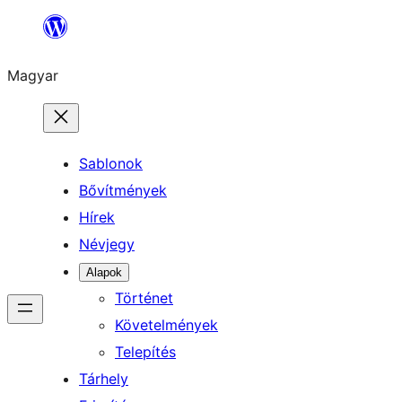
Ugrás
a
Magyar
tartalomhoz
Sablonok
Bővítmények
Hírek
Névjegy
Alapok
Történet
Követelmények
Telepítés
Tárhely