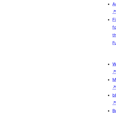
A
F
f
t
F
W
M
b
B