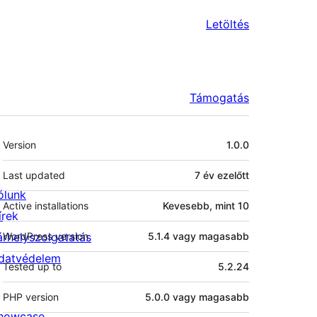
Letöltés
Támogatás
Meta
Version
1.0.0
Last updated
7 év
ezelőtt
ólunk
Active installations
Kevesebb, mint 10
írek
árhelyszolgatatás
WordPress version
5.1.4 vagy magasabb
datvédelem
Tested up to
5.2.24
PHP version
5.0.0 vagy magasabb
howcase