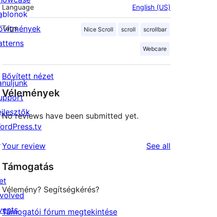
Language
English (US)
ablonok
ővítmények
Tags
Nice Scroll
scroll
scrollbar
atterns
Webcare
Bővített nézet
anuljunk
Vélemények
upport
ejlesztők
No reviews have been submitted yet.
ordPress.tv
↗
reviews
Your review
See all
Támogatás
et
Vélemény? Segítségkérés?
nvolved
vents
Támogatói fórum megtekintése