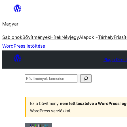
Ugrás
a
Magyar
tartalomhoz
Sablonok
Bővítmények
Hírek
Névjegy
Alapok
Tárhely
Frissí
WordPress letöltése
Plugin Direc
Bővítmények
keresése
Ez a bővítmény
nem lett tesztelve a WordPress leg
WordPress verziókkal.