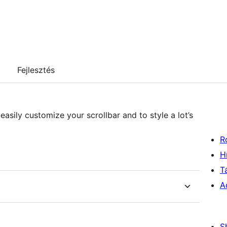
Fejlesztés
sily customize your scrollbar and to style a lot’s
R
H
T
A
S