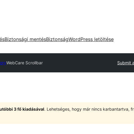
tés
Biztonsági mentés
Biztonság
WordPress letöltése
tory
WebCare Scrollbar
Submit a
utóbbi 3 fő kiadásával
. Lehetséges, hogy már nincs karbantartva, fri