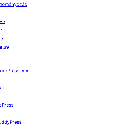
dományozás
↗
ive
or
he
uture
ordPress.com
↗
att
↗
bPress
↗
uddyPress