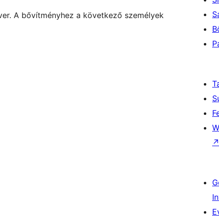
S
tver. A bővítményhez a következő személyek
B
P
T
S
F
W
G
I
E