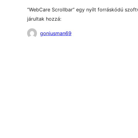
“WebCare Scrollbar” egy nyílt forráskódú szof
járultak hozzá:
Közreműködők
goniusman69