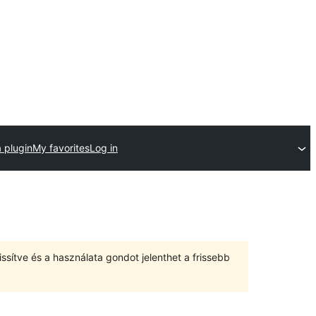
 plugin
My favorites
Log in
ssítve és a használata gondot jelenthet a frissebb