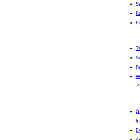
S
B
P
T
S
F
W
G
I
E
A