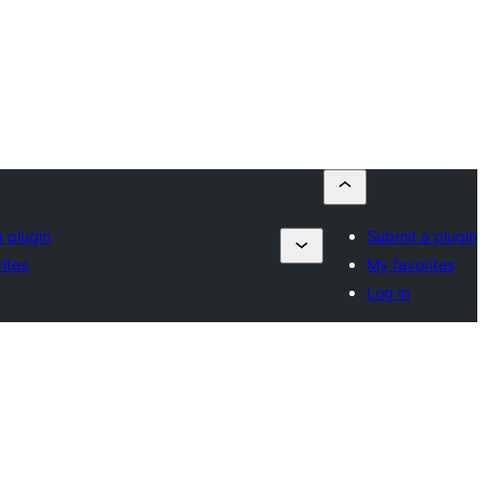
 plugin
Submit a plugin
ites
My favorites
Log in