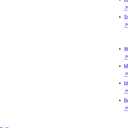
S
W
M
b
B