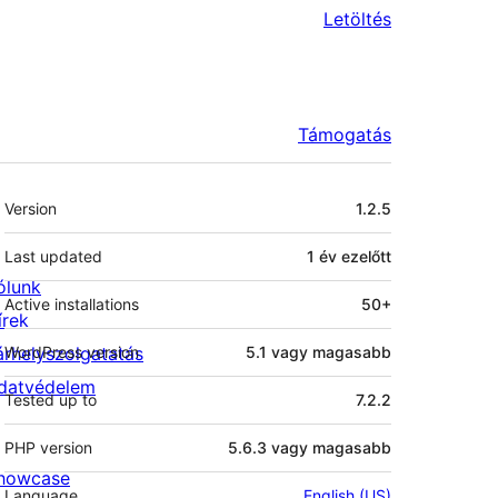
Letöltés
Támogatás
Meta
Version
1.2.5
Last updated
1 év
ezelőtt
ólunk
Active installations
50+
írek
árhelyszolgatatás
WordPress version
5.1 vagy magasabb
datvédelem
Tested up to
7.2.2
PHP version
5.6.3 vagy magasabb
howcase
Language
English (US)