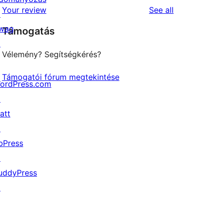
1-
reviews
Your review
See all
reviews
↗
star
wag
Támogatás
reviews
↗
Vélemény? Segítségkérés?
Támogatói fórum megtekintése
ordPress.com
↗
att
↗
bPress
↗
uddyPress
↗