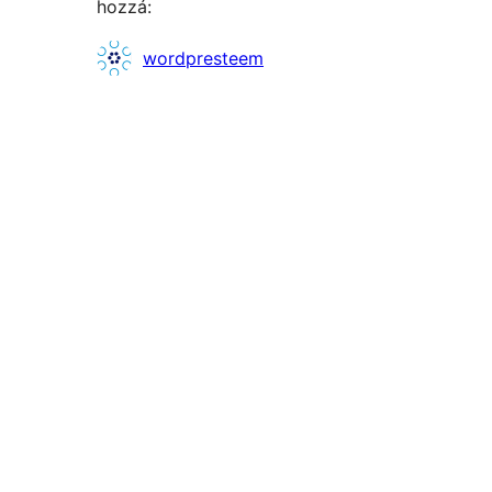
hozzá:
Közreműködők
wordpresteem