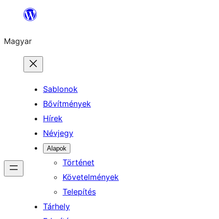
Ugrás
a
Magyar
tartalomhoz
Sablonok
Bővítmények
Hírek
Névjegy
Alapok
Történet
Követelmények
Telepítés
Tárhely