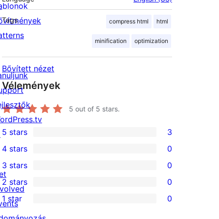
ablonok
ővítmények
Tags
compress html
html
atterns
minification
optimization
Bővített nézet
anuljunk
Vélemények
upport
ejlesztők
5
out of 5 stars.
ordPress.tv
5 stars
3
↗
3
4 stars
0
5-
0
3 stars
0
star
4-
0
et
2 stars
0
reviews
star
3-
0
nvolved
1 star
0
reviews
star
2-
vents
0
reviews
star
dományozás