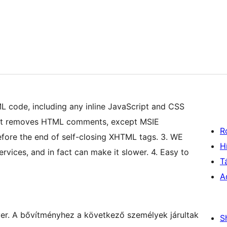
 code, including any inline JavaScript and CSS
1. It removes HTML comments, except MSIE
R
fore the end of self-closing XHTML tags. 3. WE
H
rvices, and in fact can make it slower. 4. Easy to
T
A
ver. A bővítményhez a következő személyek járultak
S