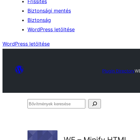
Frissítés
Biztonsági mentés
Biztonság
WordPress letöltése
WordPress letöltése
Plugin Directory
WE
Bővítmények
keresése
WE – Minify HTML