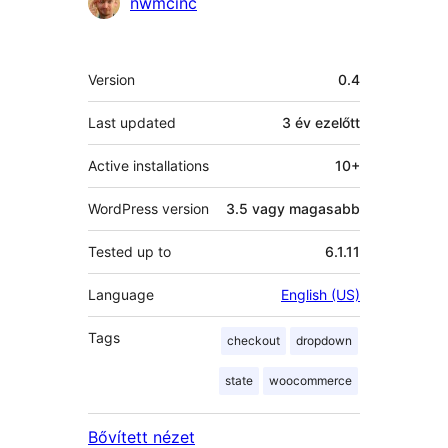
Közreműködők
nwmcinc
Meta
Version
0.4
Last updated
3 év
ezelőtt
Active installations
10+
WordPress version
3.5 vagy magasabb
Tested up to
6.1.11
Language
English (US)
Tags
checkout
dropdown
state
woocommerce
Bővített nézet