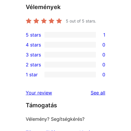
Vélemények
5
out of 5 stars.
5 stars
1
1
4 stars
0
5-
0
3 stars
0
star
4-
0
2 stars
0
review
star
3-
0
1 star
0
reviews
star
2-
0
reviews
star
1-
reviews
Your review
See all
reviews
star
Támogatás
reviews
Vélemény? Segítségkérés?