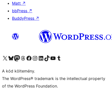
Matt
↗
bbPress
↗
BuddyPress
↗
Visit our X (formerly Twitter) account
Visit our Bluesky account
Twitter csatornánk
Visit our Threads account
Facebook oldalunk megtekintése
Visit our Instagram account
Visit our LinkedIn account
Visit our TikTok account
Visit our YouTube channel
Visit our Tumblr account
A kód költemény.
The WordPress® trademark is the intellectual property
of the WordPress Foundation.