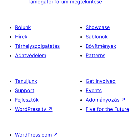
Támogatói fórum megtekintése
Rólunk
Showcase
Hírek
Sablonok
Tárhelyszolgatatás
Bővítmények
Adatvédelem
Patterns
Tanuljunk
Get Involved
Support
Events
Fejlesztők
Adományozás
↗
WordPress.tv
↗
Five for the Future
WordPress.com
↗