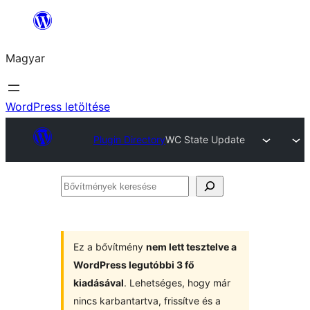
Ugrás
a
Magyar
tartalomhoz
WordPress letöltése
Plugin Directory
WC State Update
Bővítmények
keresése
Ez a bővítmény
nem lett tesztelve a
WordPress legutóbbi 3 fő
kiadásával
. Lehetséges, hogy már
nincs karbantartva, frissítve és a