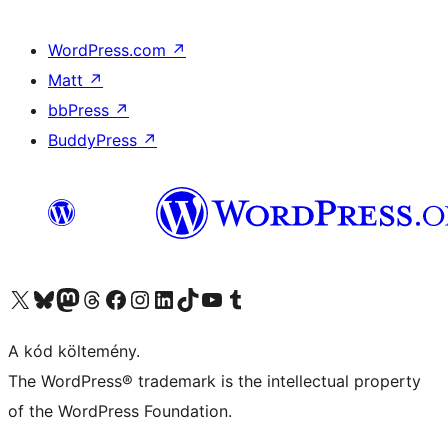
WordPress.com
↗
Matt
↗
bbPress
↗
BuddyPress
↗
Visit our X (formerly Twitter) account
Visit our Bluesky account
Twitter csatornánk
Visit our Threads account
Facebook oldalunk megtekintése
Visit our Instagram account
Visit our LinkedIn account
Visit our TikTok account
Visit our YouTube channel
Visit our Tumblr account
A kód költemény.
The WordPress® trademark is the intellectual property
of the WordPress Foundation.