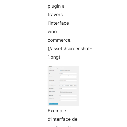
plugin a
travers
l’interface
woo
commerce.
(/assets/screenshot-
1.png)
Exemple
d’interface de