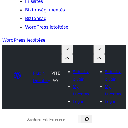
Frissítés
Biztonsági mentés
Biztonság
WordPress letöltése
WordPress letöltése
Submit a
Submit a
Plugin
VITE
plugin
plugin
Directory
PAY
My
My
favorites
favorites
Log in
Log in
Bővítmények
keresése