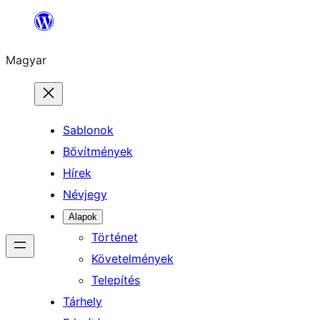
Ugrás
a
Magyar
tartalomhoz
Sablonok
Bővítmények
Hírek
Névjegy
Alapok
Történet
Követelmények
Telepítés
Tárhely