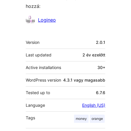
hozzá:
Közreműködők
Logineo
Meta
Version
2.0.1
Last updated
2 év
ezelőtt
Active installations
30+
WordPress version
4.3.1 vagy magasabb
Tested up to
6.7.6
Language
English (US)
Tags
money
orange