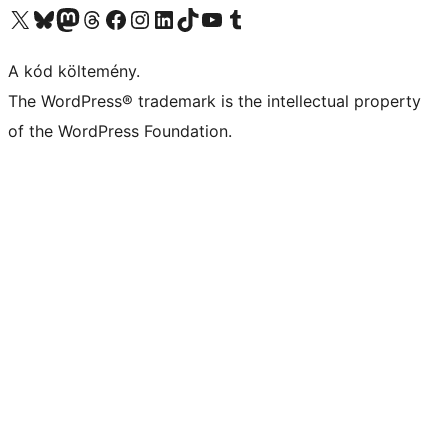
Visit our X (formerly Twitter) account
Visit our Bluesky account
Twitter csatornánk
Visit our Threads account
Facebook oldalunk megtekintése
Visit our Instagram account
Visit our LinkedIn account
Visit our TikTok account
Visit our YouTube channel
Visit our Tumblr account
A kód költemény.
The WordPress® trademark is the intellectual property
of the WordPress Foundation.