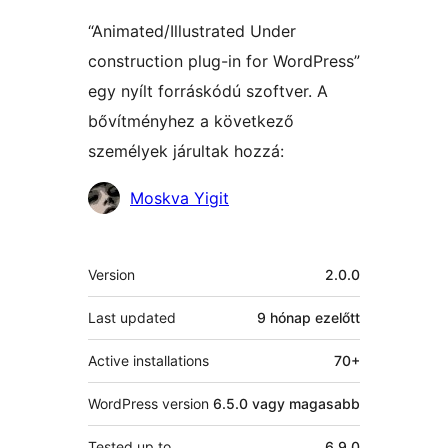
“Animated/Illustrated Under
construction plug-in for WordPress”
egy nyílt forráskódú szoftver. A
bővítményhez a következő
személyek járultak hozzá:
Közreműködők
Moskva Yigit
Meta
Version
2.0.0
Last updated
9 hónap
ezelőtt
Active installations
70+
WordPress version
6.5.0 vagy magasabb
Tested up to
6.9.0