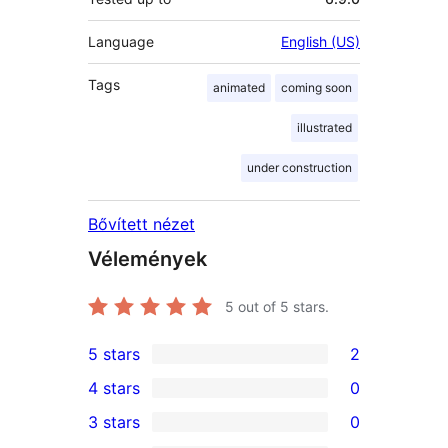
Language
English (US)
Tags
animated
coming soon
illustrated
under construction
Bővített nézet
Vélemények
5
out of 5 stars.
5 stars
2
2
4 stars
0
5-
0
3 stars
0
star
4-
0