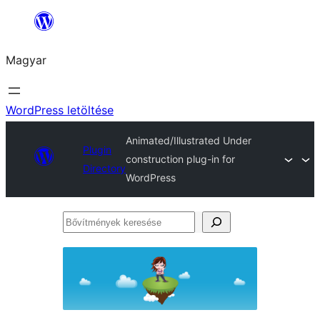
Ugrás
a
Magyar
tartalomhoz
WordPress letöltése
Animated/Illustrated Under
Plugin
construction plug-in for
Directory
WordPress
Bővítmények
keresése