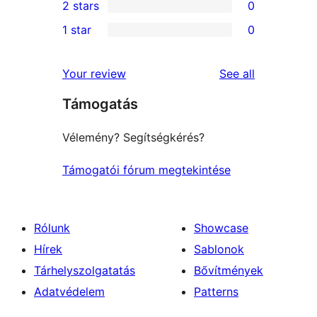
2 stars
0
reviews
star
3-
0
1 star
0
reviews
star
2-
0
reviews
star
1-
reviews
Your review
See all
reviews
star
Támogatás
reviews
Vélemény? Segítségkérés?
Támogatói fórum megtekintése
Rólunk
Showcase
Hírek
Sablonok
Tárhelyszolgatatás
Bővítmények
Adatvédelem
Patterns