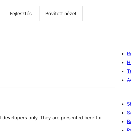
Fejlesztés
Bővített nézet
R
H
T
A
S
S
d developers only. They are presented here for
B
P