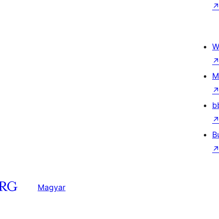
W
M
b
B
Magyar