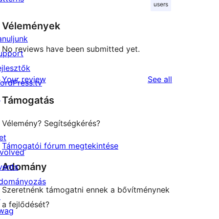
users
Vélemények
anuljunk
No reviews have been submitted yet.
upport
ejlesztők
reviews
Your review
See all
ordPress.tv
↗
Támogatás
Vélemény? Segítségkérés?
et
Támogatói fórum megtekintése
nvolved
Adomány
vents
dományozás
Szeretnénk támogatni ennek a bővítménynek
↗
a fejlődését?
wag