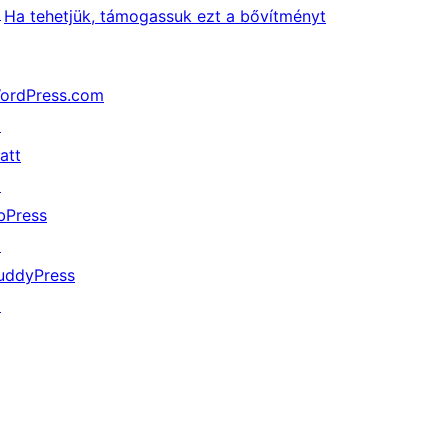
↗
Ha tehetjük, támogassuk ezt a bővítményt
ordPress.com
↗
att
↗
bPress
↗
uddyPress
↗