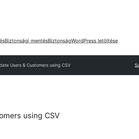
tés
Biztonsági mentés
Biztonság
WordPress letöltése
date Users & Customers using CSV
Su
omers using CSV