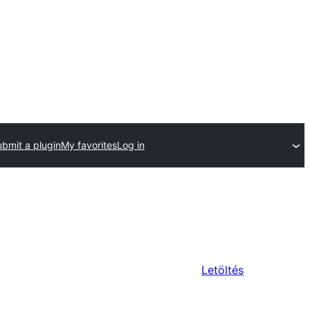
bmit a plugin
My favorites
Log in
Letöltés