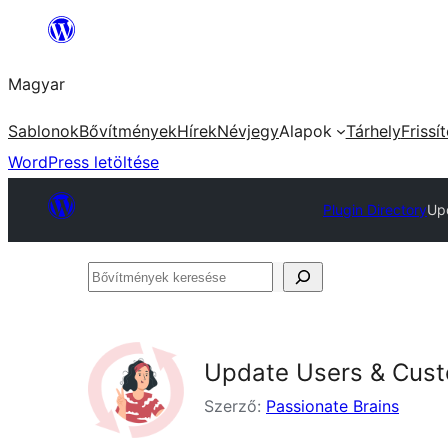
Ugrás
a
Magyar
tartalomhoz
Sablonok
Bővítmények
Hírek
Névjegy
Alapok
Tárhely
Frissí
WordPress letöltése
Plugin Directory
Up
Bővítmények
keresése
Update Users & Cust
Szerző:
Passionate Brains