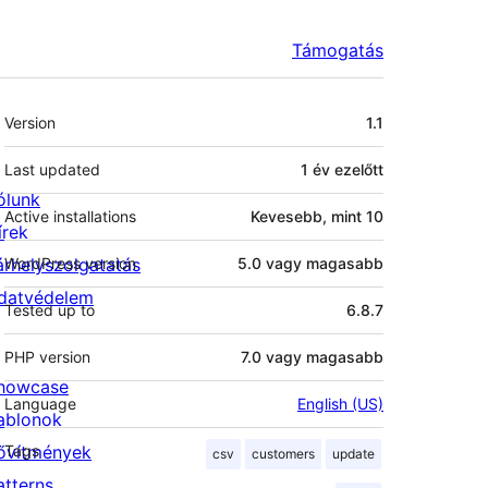
Támogatás
Meta
Version
1.1
Last updated
1 év
ezelőtt
ólunk
Active installations
Kevesebb, mint 10
írek
árhelyszolgatatás
WordPress version
5.0 vagy magasabb
datvédelem
Tested up to
6.8.7
PHP version
7.0 vagy magasabb
howcase
Language
English (US)
ablonok
ővítmények
Tags
csv
customers
update
atterns