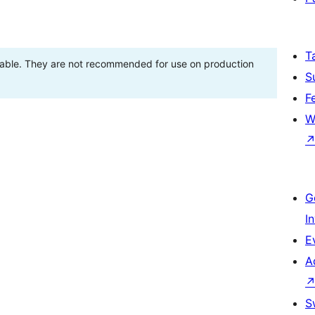
T
stable. They are not recommended for use on production
S
F
W
G
I
E
A
S