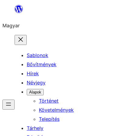
Ugrás
a
Magyar
tartalomhoz
Sablonok
Bővítmények
Hírek
Névjegy
Alapok
Történet
Követelmények
Telepítés
Tárhely