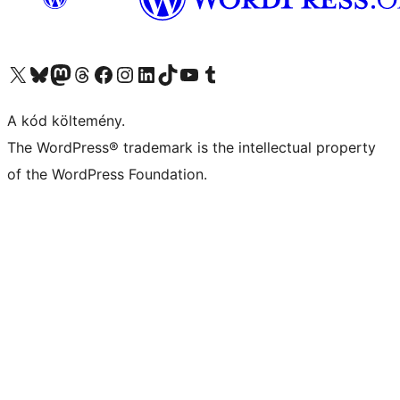
Visit our X (formerly Twitter) account
Visit our Bluesky account
Twitter csatornánk
Visit our Threads account
Facebook oldalunk megtekintése
Visit our Instagram account
Visit our LinkedIn account
Visit our TikTok account
Visit our YouTube channel
Visit our Tumblr account
A kód költemény.
The WordPress® trademark is the intellectual property
of the WordPress Foundation.