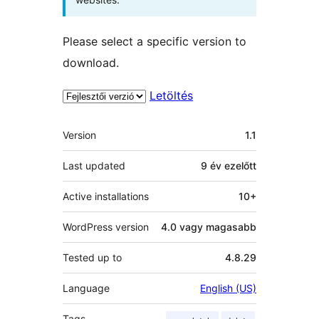
Please select a specific version to
download.
Letöltés
Meta
Version
1.1
Last updated
9 év
ezelőtt
Active installations
10+
WordPress version
4.0 vagy magasabb
Tested up to
4.8.29
Language
English (US)
Tags