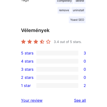
completely
delete
remove
uninstall
Yoast SEO
Vélemények
3.4
out of 5 stars.
5 stars
3
3
4 stars
0
5-
0
3 stars
0
star
4-
0
2 stars
0
reviews
star
3-
0
1 star
2
reviews
star
2-
2
reviews
star
1-
reviews
Your review
See all
reviews
star