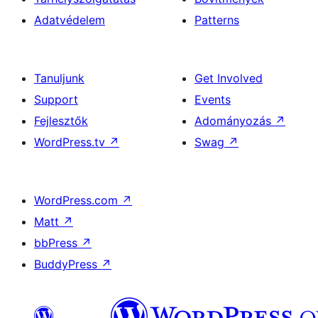
Adatvédelem
Patterns
Tanuljunk
Get Involved
Support
Events
Fejlesztők
Adományozás
↗
WordPress.tv
↗
Swag
↗
WordPress.com
↗
Matt
↗
bbPress
↗
BuddyPress
↗