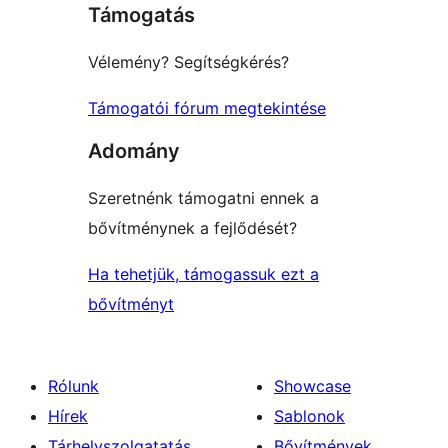
Támogatás
reviews
Vélemény? Segítségkérés?
Támogatói fórum megtekintése
Adomány
Szeretnénk támogatni ennek a
bővítménynek a fejlődését?
Ha tehetjük, támogassuk ezt a
bővítményt
Rólunk
Showcase
Hírek
Sablonok
Tárhelyszolgatatás
Bővítmények