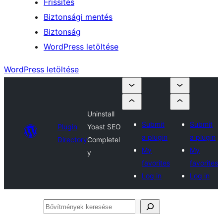
Frissítés
Biztonsági mentés
Biztonság
WordPress letöltése
WordPress letöltése
Uninstall
Submit
Submit
Plugin
Yoast SEO
a plugin
a plugin
Directory
Completel
My
My
y
favorites
favorites
Log in
Log in
Bővítmények
keresése