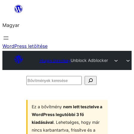
Ugrás
a
Magyar
tartalomhoz
WordPress letöltése
Plugin Directory
Unblock Adblocker
Bővítmények
keresése
Ez a bővítmény
nem lett tesztelve a
WordPress legutóbbi 3 fő
kiadásával
. Lehetséges, hogy már
nincs karbantartva, frissítve és a