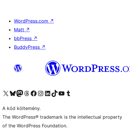
WordPress.com
↗
Matt
↗
bbPress
↗
BuddyPress
↗
Visit our X (formerly Twitter) account
Visit our Bluesky account
Twitter csatornánk
Visit our Threads account
Facebook oldalunk megtekintése
Visit our Instagram account
Visit our LinkedIn account
Visit our TikTok account
Visit our YouTube channel
Visit our Tumblr account
A kód költemény.
The WordPress® trademark is the intellectual property
of the WordPress Foundation.