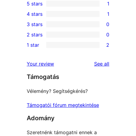
5 stars
1
1
4 stars
1
5-
1
3 stars
0
star
4-
0
2 stars
0
review
star
3-
0
1 star
2
review
star
2-
2
reviews
star
1-
reviews
Your review
See all
reviews
star
Támogatás
reviews
Vélemény? Segítségkérés?
Támogatói fórum megtekintése
Adomány
Szeretnénk támogatni ennek a