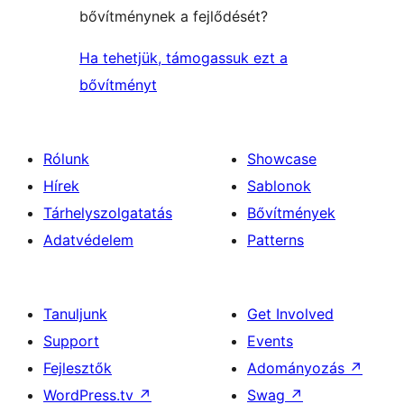
bővítménynek a fejlődését?
Ha tehetjük, támogassuk ezt a
bővítményt
Rólunk
Showcase
Hírek
Sablonok
Tárhelyszolgatatás
Bővítmények
Adatvédelem
Patterns
Tanuljunk
Get Involved
Support
Events
Fejlesztők
Adományozás
↗
WordPress.tv
↗
Swag
↗