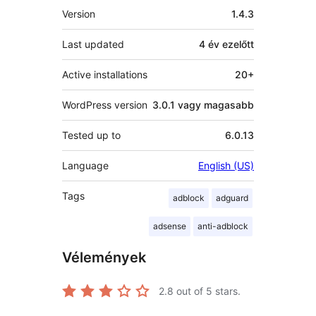
Meta
Version
1.4.3
Last updated
4 év
ezelőtt
Active installations
20+
WordPress version
3.0.1 vagy magasabb
Tested up to
6.0.13
Language
English (US)
Tags
adblock
adguard
adsense
anti-adblock
Vélemények
2.8
out of 5 stars.