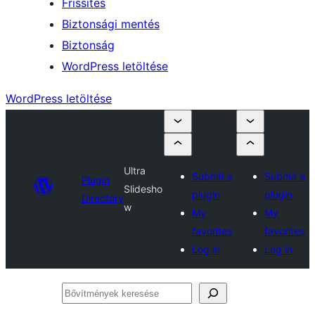
Frissítés
Biztonsági mentés
Biztonság
WordPress letöltése
WordPress letöltése
Ultra
Submit a
Submit a
Plugin
Slidesho
plugin
plugin
Directory
w
My
My
favorites
favorites
Log in
Log in
Bővítmények
keresése