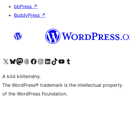
bbPress
↗
BuddyPress
↗
Visit our X (formerly Twitter) account
Visit our Bluesky account
Twitter csatornánk
Visit our Threads account
Facebook oldalunk megtekintése
Visit our Instagram account
Visit our LinkedIn account
Visit our TikTok account
Visit our YouTube channel
Visit our Tumblr account
A kód költemény.
The WordPress® trademark is the intellectual property
of the WordPress Foundation.