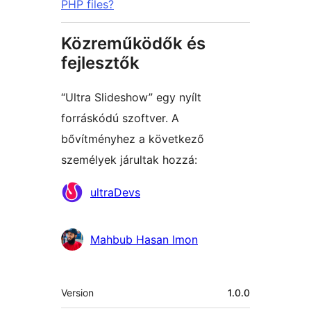
PHP files?
Közreműködők és
fejlesztők
“Ultra Slideshow” egy nyílt
forráskódú szoftver. A
bővítményhez a következő
személyek járultak hozzá:
Közreműködők
ultraDevs
Mahbub Hasan Imon
Meta
Version
1.0.0