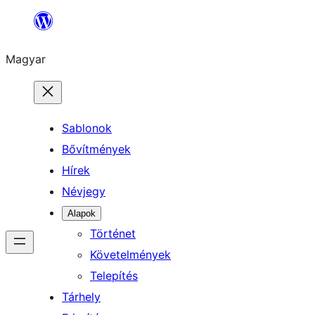
Ugrás
a
Magyar
tartalomhoz
Sablonok
Bővítmények
Hírek
Névjegy
Alapok
Történet
Követelmények
Telepítés
Tárhely