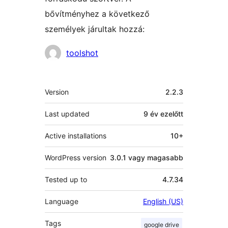
bővítményhez a következő
személyek járultak hozzá:
Közreműködők
toolshot
Meta
Version
2.2.3
Last updated
9 év
ezelőtt
Active installations
10+
WordPress version
3.0.1 vagy magasabb
Tested up to
4.7.34
Language
English (US)
Tags
google drive