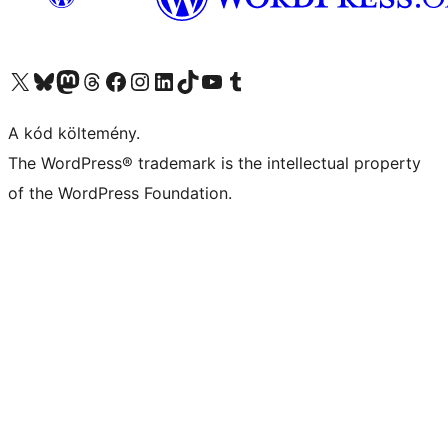
Visit our X (formerly Twitter) account
Visit our Bluesky account
Twitter csatornánk
Visit our Threads account
Facebook oldalunk megtekintése
Visit our Instagram account
Visit our LinkedIn account
Visit our TikTok account
Visit our YouTube channel
Visit our Tumblr account
A kód költemény.
The WordPress® trademark is the intellectual property
of the WordPress Foundation.