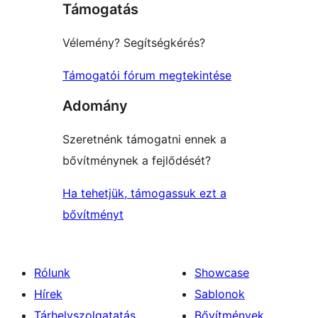
Támogatás
review
Vélemény? Segítségkérés?
Támogatói fórum megtekintése
Adomány
Szeretnénk támogatni ennek a
bővítménynek a fejlődését?
Ha tehetjük, támogassuk ezt a
bővítményt
Rólunk
Showcase
Hírek
Sablonok
Tárhelyszolgatatás
Bővítmények