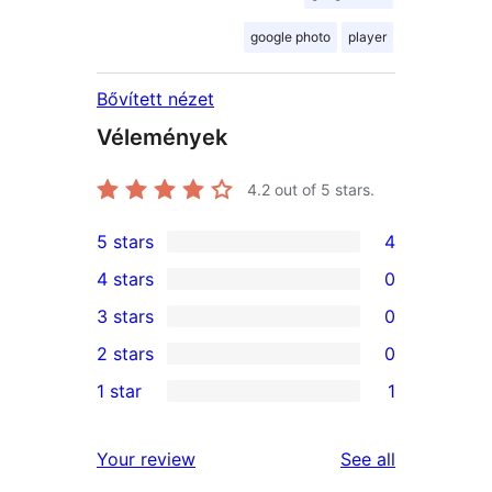
google photo
player
Bővített nézet
Vélemények
4.2
out of 5 stars.
5 stars
4
4
4 stars
0
5-
0
3 stars
0
star
4-
0
2 stars
0
reviews
star
3-
0
1 star
1
reviews
star
2-
1
reviews
star
1-
reviews
Your review
See all
reviews
star