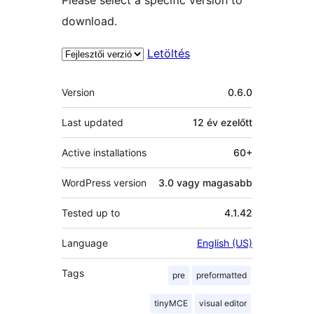
download.
Letöltés
Meta
Version
0.6.0
Last updated
12 év
ezelőtt
Active installations
60+
WordPress version
3.0 vagy magasabb
Tested up to
4.1.42
Language
English (US)
Tags
pre
preformatted
tinyMCE
visual editor