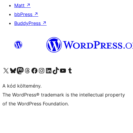
Matt
↗
bbPress
↗
BuddyPress
↗
Visit our X (formerly Twitter) account
Visit our Bluesky account
Twitter csatornánk
Visit our Threads account
Facebook oldalunk megtekintése
Visit our Instagram account
Visit our LinkedIn account
Visit our TikTok account
Visit our YouTube channel
Visit our Tumblr account
A kód költemény.
The WordPress® trademark is the intellectual property
of the WordPress Foundation.