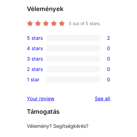
Vélemények
5
out of 5 stars.
5 stars
2
2
4 stars
0
5-
0
3 stars
0
star
4-
0
2 stars
0
reviews
star
3-
0
1 star
0
reviews
star
2-
0
reviews
star
1-
reviews
Your review
See all
reviews
star
Támogatás
reviews
Vélemény? Segítségkérés?