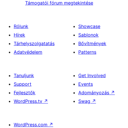
Támogatói fórum megtekintése
Rólunk
Showcase
Hírek
Sablonok
Tárhelyszolgatatás
Bővítmények
Adatvédelem
Patterns
Tanuljunk
Get Involved
Support
Events
Fejlesztők
Adományozás
↗
WordPress.tv
↗
Swag
↗
WordPress.com
↗