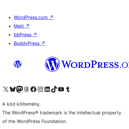
WordPress.com
↗
Matt
↗
bbPress
↗
BuddyPress
↗
Visit our X (formerly Twitter) account
Visit our Bluesky account
Twitter csatornánk
Visit our Threads account
Facebook oldalunk megtekintése
Visit our Instagram account
Visit our LinkedIn account
Visit our TikTok account
Visit our YouTube channel
Visit our Tumblr account
A kód költemény.
The WordPress® trademark is the intellectual property
of the WordPress Foundation.