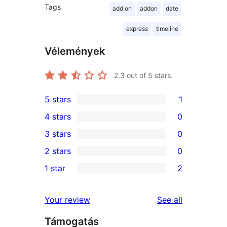
Tags
add on
addon
date
express
timeline
Vélemények
2.3
out of 5 stars.
5 stars
1
1
4 stars
0
5-
0
3 stars
0
star
4-
0
2 stars
0
review
star
3-
0
1 star
2
reviews
star
2-
2
reviews
star
1-
reviews
Your review
See all
reviews
star
Támogatás
reviews