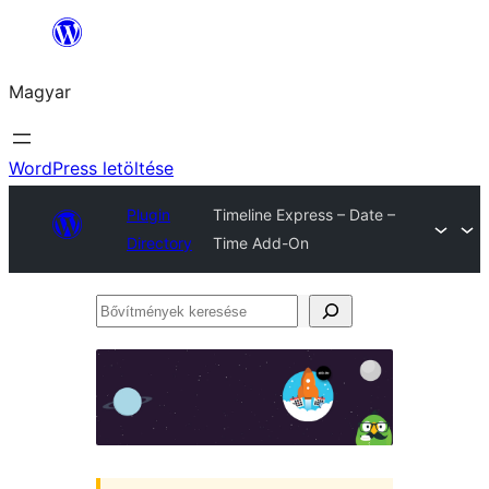
Ugrás
a
Magyar
tartalomhoz
WordPress letöltése
Plugin
Timeline Express – Date –
Directory
Time Add-On
Bővítmények
keresése