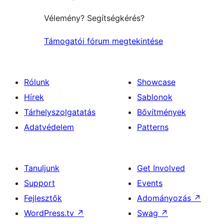
Vélemény? Segítségkérés?
Támogatói fórum megtekintése
Rólunk
Showcase
Hírek
Sablonok
Tárhelyszolgatatás
Bővítmények
Adatvédelem
Patterns
Tanuljunk
Get Involved
Support
Events
Fejlesztők
Adományozás
↗
WordPress.tv
↗
Swag
↗