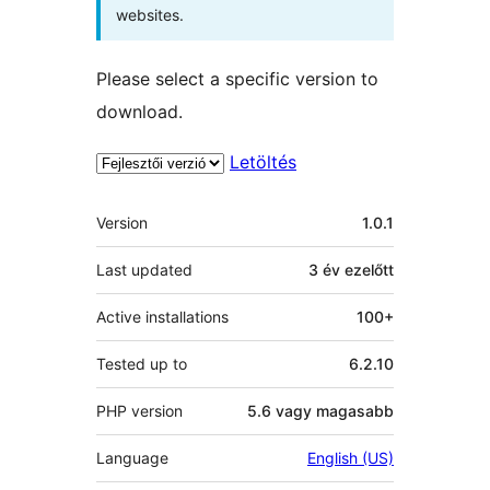
websites.
Please select a specific version to
download.
Letöltés
Meta
Version
1.0.1
Last updated
3 év
ezelőtt
Active installations
100+
Tested up to
6.2.10
PHP version
5.6 vagy magasabb
Language
English (US)