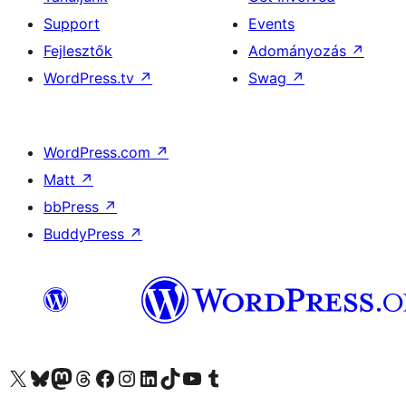
Support
Events
Fejlesztők
Adományozás
↗
WordPress.tv
↗
Swag
↗
WordPress.com
↗
Matt
↗
bbPress
↗
BuddyPress
↗
Visit our X (formerly Twitter) account
Visit our Bluesky account
Twitter csatornánk
Visit our Threads account
Facebook oldalunk megtekintése
Visit our Instagram account
Visit our LinkedIn account
Visit our TikTok account
Visit our YouTube channel
Visit our Tumblr account