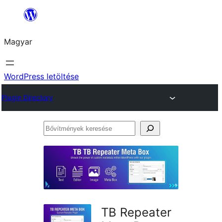
Ugrás
a
Magyar
tartalomhoz
WordPress letöltése
Plugin Directory
Bővítmények
keresése
TB Repeater