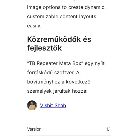
image options to create dynamic,
customizable content layouts
easily.
Közreműködők és
fejlesztők
“TB Repeater Meta Box” egy nyílt
forráskódú szoftver. A
bővítményhez a következő
személyek járultak hozzá:
Közreműködők
Vishit Shah
Meta
Version
1.1