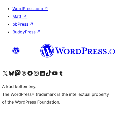
WordPress.com
↗
Matt
↗
bbPress
↗
BuddyPress
↗
Visit our X (formerly Twitter) account
Visit our Bluesky account
Twitter csatornánk
Visit our Threads account
Facebook oldalunk megtekintése
Visit our Instagram account
Visit our LinkedIn account
Visit our TikTok account
Visit our YouTube channel
Visit our Tumblr account
A kód költemény.
The WordPress® trademark is the intellectual property
of the WordPress Foundation.