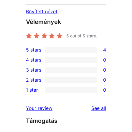
Bővített nézet
Vélemények
5
out of 5 stars.
5 stars
4
4
4 stars
0
5-
0
3 stars
0
star
4-
0
2 stars
0
reviews
star
3-
0
1 star
0
reviews
star
2-
0
reviews
star
1-
reviews
Your review
See all
reviews
star
Támogatás
reviews