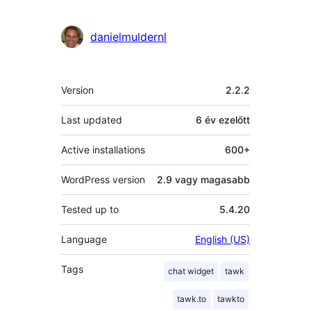
danielmuldernl
Meta
Version
2.2.2
Last updated
6 év
ezelőtt
Active installations
600+
WordPress version
2.9 vagy magasabb
Tested up to
5.4.20
Language
English (US)
Tags
chat widget
tawk
tawk.to
tawkto