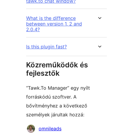
tawk.to chat window?
What is the difference
between version 1, 2 and
2.0.4?
Is this plugin fast?
Közreműködők és
fejlesztők
“Tawk.To Manager” egy nyílt
forráskódú szoftver. A
bővítményhez a következő
személyek járultak hozzá:
Közreműködők
omnileads