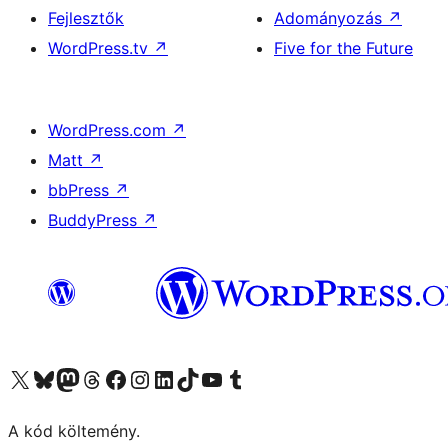
Fejlesztők
Adományozás
↗
WordPress.tv
↗
Five for the Future
WordPress.com
↗
Matt
↗
bbPress
↗
BuddyPress
↗
Visit our X (formerly Twitter) account
Visit our Bluesky account
Twitter csatornánk
Visit our Threads account
Facebook oldalunk megtekintése
Visit our Instagram account
Visit our LinkedIn account
Visit our TikTok account
Visit our YouTube channel
Visit our Tumblr account
A kód költemény.