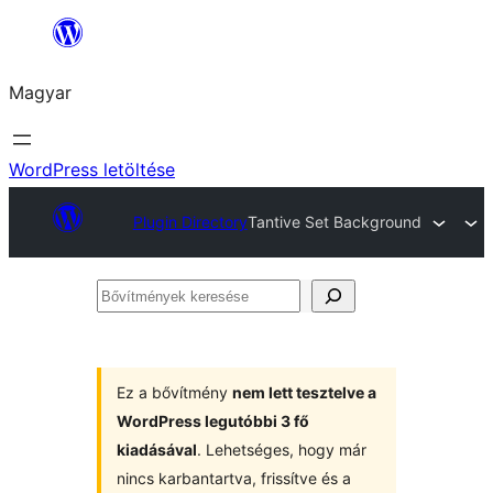
Ugrás
a
Magyar
tartalomhoz
WordPress letöltése
Plugin Directory
Tantive Set Background
Bővítmények
keresése
Ez a bővítmény
nem lett tesztelve a
WordPress legutóbbi 3 fő
kiadásával
. Lehetséges, hogy már
nincs karbantartva, frissítve és a