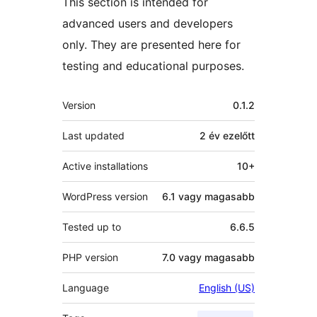
This section is intended for
advanced users and developers
only. They are presented here for
testing and educational purposes.
Meta
Version
0.1.2
Last updated
2 év
ezelőtt
Active installations
10+
WordPress version
6.1 vagy magasabb
Tested up to
6.6.5
PHP version
7.0 vagy magasabb
Language
English (US)