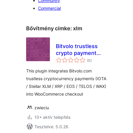
Community
Commercial
Bővítmény címke:
xlm
Bitvolo trustless
crypto payment
értékelés
gateway for
(0
)
összesen
WooCommerce
This plugin integrates Bitvolo.com
trustless cryptocurrency payments (IOTA
/ Stellar XLM / XRP / EOS / TELOS / WAX)
into WooCommerce checkout
zwieciu
10+ aktív telepítés
Tesztelve: 5.0.26