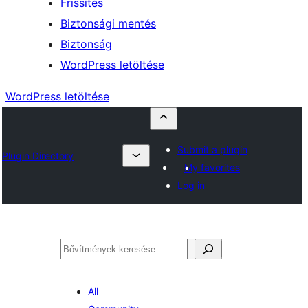
Frissítés
Biztonsági mentés
Biztonság
WordPress letöltése
WordPress letöltése
Submit a plugin
Plugin Directory
My favorites
Log in
Keresés
All