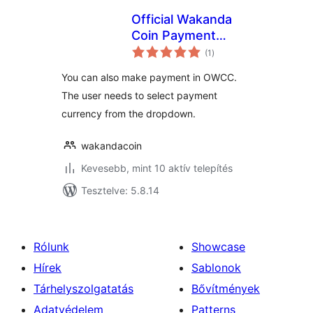
Official Wakanda
Coin Payment
értékelés
Gateway for
(1
)
összesen
WooCommerce
You can also make payment in OWCC.
The user needs to select payment
currency from the dropdown.
wakandacoin
Kevesebb, mint 10 aktív telepítés
Tesztelve: 5.8.14
Rólunk
Showcase
Hírek
Sablonok
Tárhelyszolgatatás
Bővítmények
Adatvédelem
Patterns