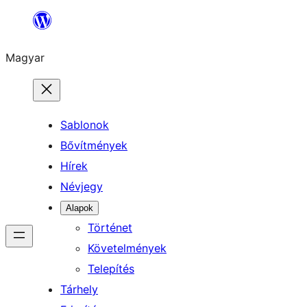
Ugrás
a
Magyar
tartalomhoz
Sablonok
Bővítmények
Hírek
Névjegy
Alapok
Történet
Követelmények
Telepítés
Tárhely