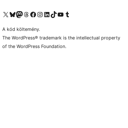
Visit our X (formerly Twitter) account
Visit our Bluesky account
Twitter csatornánk
Visit our Threads account
Facebook oldalunk megtekintése
Visit our Instagram account
Visit our LinkedIn account
Visit our TikTok account
Visit our YouTube channel
Visit our Tumblr account
A kód költemény.
The WordPress® trademark is the intellectual property
of the WordPress Foundation.