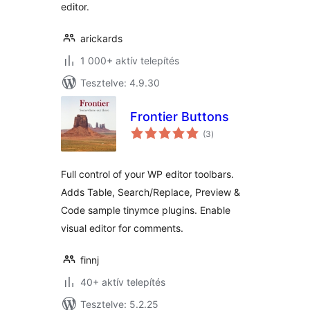
editor.
arickards
1 000+ aktív telepítés
Tesztelve: 4.9.30
Frontier Buttons
értékelés
(3
)
összesen
Full control of your WP editor toolbars.
Adds Table, Search/Replace, Preview &
Code sample tinymce plugins. Enable
visual editor for comments.
finnj
40+ aktív telepítés
Tesztelve: 5.2.25