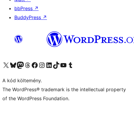
bbPress
↗
BuddyPress
↗
Visit our X (formerly Twitter) account
Visit our Bluesky account
Twitter csatornánk
Visit our Threads account
Facebook oldalunk megtekintése
Visit our Instagram account
Visit our LinkedIn account
Visit our TikTok account
Visit our YouTube channel
Visit our Tumblr account
A kód költemény.
The WordPress® trademark is the intellectual property
of the WordPress Foundation.