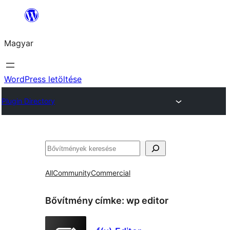
Ugrás
a
Magyar
tartalomhoz
WordPress letöltése
Plugin Directory
Keresés
All
Community
Commercial
Bővítmény címke:
wp editor