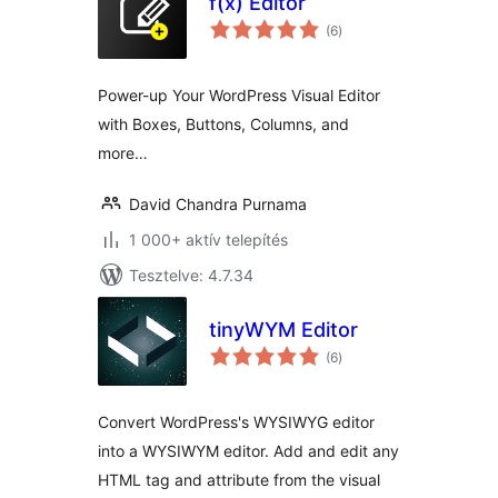
f(x) Editor
értékelés
(6
)
összesen
Power-up Your WordPress Visual Editor
with Boxes, Buttons, Columns, and
more…
David Chandra Purnama
1 000+ aktív telepítés
Tesztelve: 4.7.34
tinyWYM Editor
értékelés
(6
)
összesen
Convert WordPress's WYSIWYG editor
into a WYSIWYM editor. Add and edit any
HTML tag and attribute from the visual