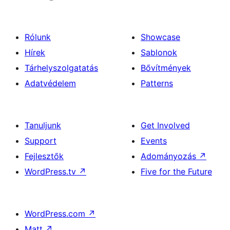
Rólunk
Showcase
Hírek
Sablonok
Tárhelyszolgatatás
Bővítmények
Adatvédelem
Patterns
Tanuljunk
Get Involved
Support
Events
Fejlesztők
Adományozás
↗
WordPress.tv
↗
Five for the Future
WordPress.com
↗
Matt
↗