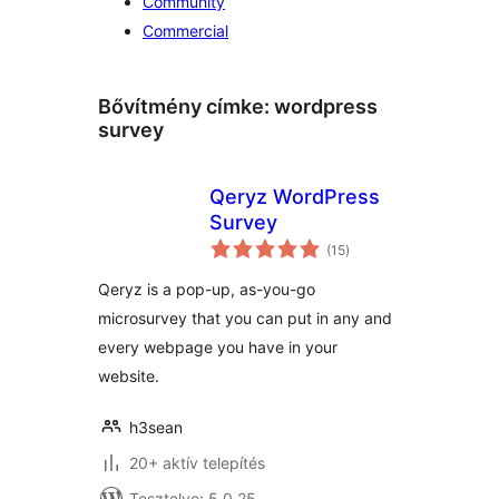
Community
Commercial
Bővítmény címke:
wordpress
survey
Qeryz WordPress
Survey
értékelés
(15
)
összesen
Qeryz is a pop-up, as-you-go
microsurvey that you can put in any and
every webpage you have in your
website.
h3sean
20+ aktív telepítés
Tesztelve: 5.0.25