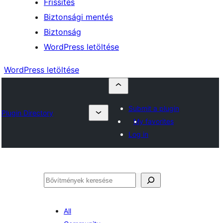
Frissítés
Biztonsági mentés
Biztonság
WordPress letöltése
WordPress letöltése
Submit a plugin
Plugin Directory
My favorites
Log in
Keresés
All