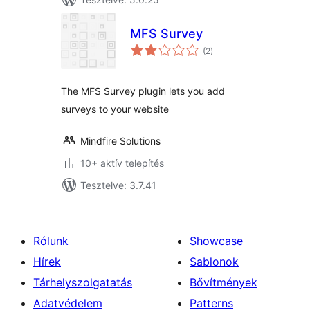
MFS Survey
értékelés
(2
)
összesen
The MFS Survey plugin lets you add
surveys to your website
Mindfire Solutions
10+ aktív telepítés
Tesztelve: 3.7.41
Rólunk
Showcase
Hírek
Sablonok
Tárhelyszolgatatás
Bővítmények
Adatvédelem
Patterns