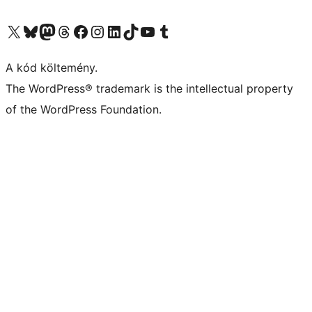
Visit our X (formerly Twitter) account
Visit our Bluesky account
Twitter csatornánk
Visit our Threads account
Facebook oldalunk megtekintése
Visit our Instagram account
Visit our LinkedIn account
Visit our TikTok account
Visit our YouTube channel
Visit our Tumblr account
A kód költemény.
The WordPress® trademark is the intellectual property
of the WordPress Foundation.