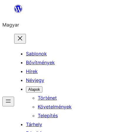
Ugrás
a
Magyar
tartalomhoz
Sablonok
Bővítmények
Hírek
Névjegy
Alapok
Történet
Követelmények
Telepítés
Tárhely