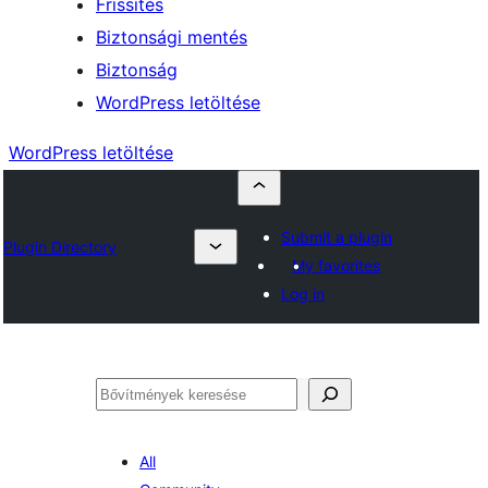
Frissítés
Biztonsági mentés
Biztonság
WordPress letöltése
WordPress letöltése
Submit a plugin
Plugin Directory
My favorites
Log in
Keresés
All