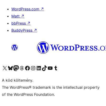
WordPress.com
↗
Matt
↗
bbPress
↗
BuddyPress
↗
Visit our X (formerly Twitter) account
Visit our Bluesky account
Twitter csatornánk
Visit our Threads account
Facebook oldalunk megtekintése
Visit our Instagram account
Visit our LinkedIn account
Visit our TikTok account
Visit our YouTube channel
Visit our Tumblr account
A kód költemény.
The WordPress® trademark is the intellectual property
of the WordPress Foundation.