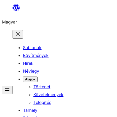
Ugrás
a
Magyar
tartalomhoz
Sablonok
Bővítmények
Hírek
Névjegy
Alapok
Történet
Követelmények
Telepítés
Tárhely