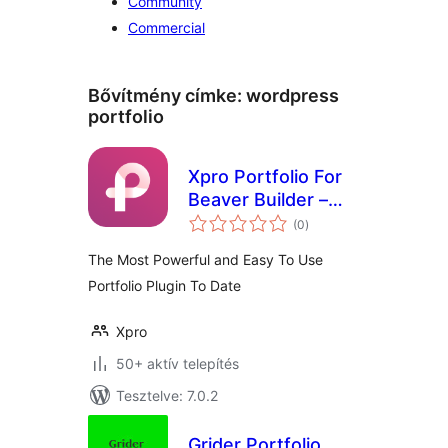
Community
Commercial
Bővítmény címke:
wordpress
portfolio
Xpro Portfolio For
Beaver Builder –
értékelés
Lite
(0
)
összesen
The Most Powerful and Easy To Use
Portfolio Plugin To Date
Xpro
50+ aktív telepítés
Tesztelve: 7.0.2
Grider Portfolio