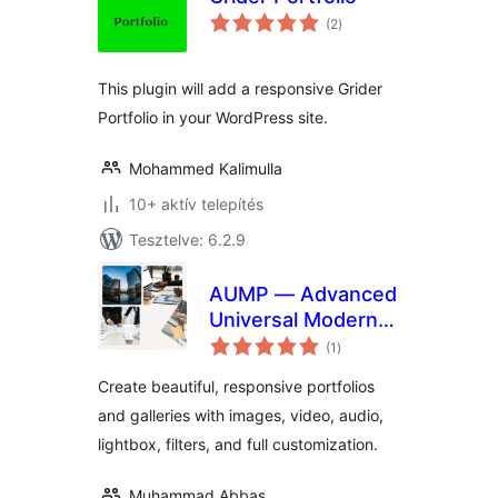
értékelés
(2
)
összesen
This plugin will add a responsive Grider
Portfolio in your WordPress site.
Mohammed Kalimulla
10+ aktív telepítés
Tesztelve: 6.2.9
AUMP — Advanced
Universal Modern
értékelés
Portfolio & Gallery
(1
)
összesen
Create beautiful, responsive portfolios
and galleries with images, video, audio,
lightbox, filters, and full customization.
Muhammad Abbas