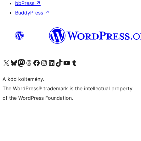
bbPress
↗
BuddyPress
↗
Visit our X (formerly Twitter) account
Visit our Bluesky account
Twitter csatornánk
Visit our Threads account
Facebook oldalunk megtekintése
Visit our Instagram account
Visit our LinkedIn account
Visit our TikTok account
Visit our YouTube channel
Visit our Tumblr account
A kód költemény.
The WordPress® trademark is the intellectual property
of the WordPress Foundation.