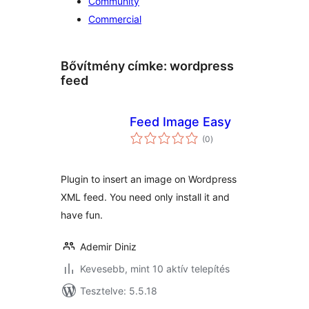
Community
Commercial
Bővítmény címke:
wordpress
feed
Feed Image Easy
értékelés
(0
)
összesen
Plugin to insert an image on Wordpress
XML feed. You need only install it and
have fun.
Ademir Diniz
Kevesebb, mint 10 aktív telepítés
Tesztelve: 5.5.18