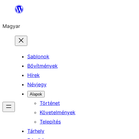
Ugrás
a
Magyar
tartalomhoz
Sablonok
Bővítmények
Hírek
Névjegy
Alapok
Történet
Követelmények
Telepítés
Tárhely