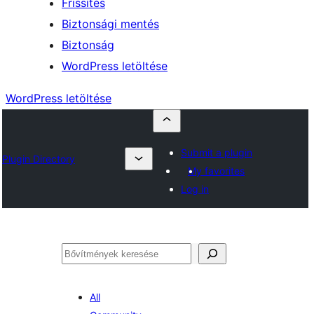
Frissítés
Biztonsági mentés
Biztonság
WordPress letöltése
WordPress letöltése
Submit a plugin
Plugin Directory
My favorites
Log in
Keresés
All