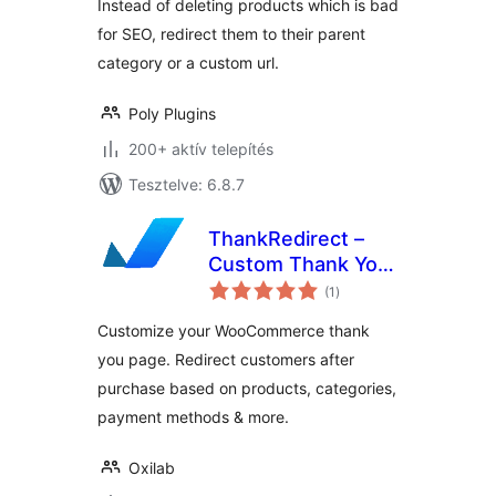
Instead of deleting products which is bad
for SEO, redirect them to their parent
category or a custom url.
Poly Plugins
200+ aktív telepítés
Tesztelve: 6.8.7
ThankRedirect –
Custom Thank You
értékelés
Pages for
(1
)
összesen
WooCommerce
Customize your WooCommerce thank
you page. Redirect customers after
purchase based on products, categories,
payment methods & more.
Oxilab