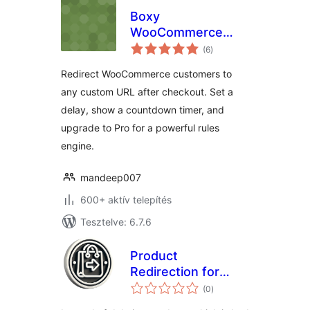
Boxy
WooCommerce
értékelés
Custom Redirect
(6
)
összesen
After Checkout
Redirect WooCommerce customers to
any custom URL after checkout. Set a
delay, show a countdown timer, and
upgrade to Pro for a powerful rules
engine.
mandeep007
600+ aktív telepítés
Tesztelve: 6.7.6
Product
Redirection for
értékelés
WooCommerce
(0
)
összesen