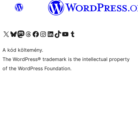
Visit our X (formerly Twitter) account
Visit our Bluesky account
Twitter csatornánk
Visit our Threads account
Facebook oldalunk megtekintése
Visit our Instagram account
Visit our LinkedIn account
Visit our TikTok account
Visit our YouTube channel
Visit our Tumblr account
A kód költemény.
The WordPress® trademark is the intellectual property
of the WordPress Foundation.