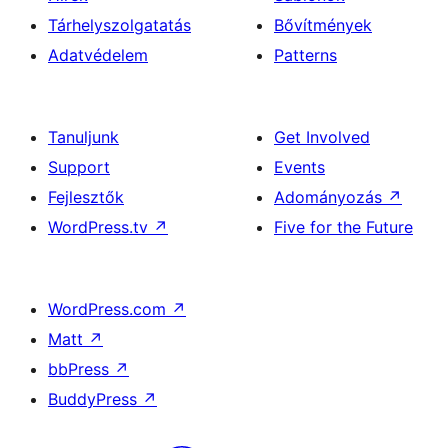
Tárhelyszolgatatás
Bővítmények
Adatvédelem
Patterns
Tanuljunk
Get Involved
Support
Events
Fejlesztők
Adományozás
↗
WordPress.tv
↗
Five for the Future
WordPress.com
↗
Matt
↗
bbPress
↗
BuddyPress
↗