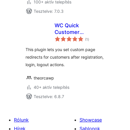
100+ aktív telepítés
Tesztelve: 7.0.3
WC Quick
Customer
értékelés
Redirects
(1
)
összesen
This plugin lets you set custom page
redirects for customers after registration,
login, logout actions.
theorcawp
40+ aktív telepítés
Tesztelve: 6.8.7
Rólunk
Showcase
Hírek
Sablonok