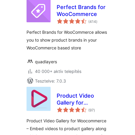
Perfect Brands for
WooCommerce
értékelés
(414
)
összesen
Perfect Brands for WooCommerce allows
you to show product brands in your
WooCommerce based store
quadlayers
40 000+ aktív telepítés
Tesztelve: 7.0.3
Product Video
Gallery for
értékelés
Woocommerce
(97
)
összesen
Product Video Gallery for Woocommerce
– Embed videos to product gallery along