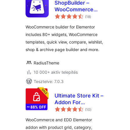
ShopBuilder –
WooCommerce
értékelés
Builder For
(18
)
összesen
Elementor
WooCommerce builder for Elementor
includes 80+ widgets, WooCommerce
templates, quick view, compare, wishlist,
shop & archive page builder and more.
RadiusTheme
10 000+ aktív telepítés
Tesztelve: 7.0.3
Ultimate Store Kit –
Addon For
értékelés
WooCommerce,
(10
)
összesen
EDD and Elementor
WooCommerce and EDD Elementor
addon with product grid, category,