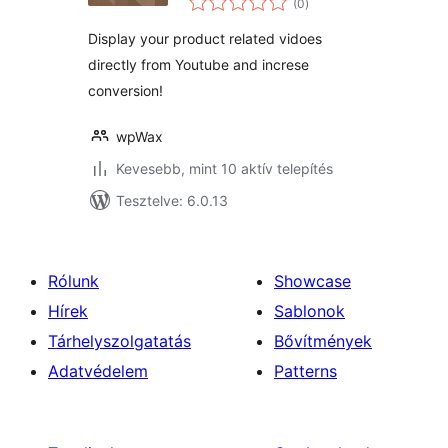
(0
)
összesen
Display your product related vidoes
directly from Youtube and increse
conversion!
wpWax
Kevesebb, mint 10 aktív telepítés
Tesztelve: 6.0.13
Rólunk
Showcase
Hírek
Sablonok
Tárhelyszolgatatás
Bővítmények
Adatvédelem
Patterns