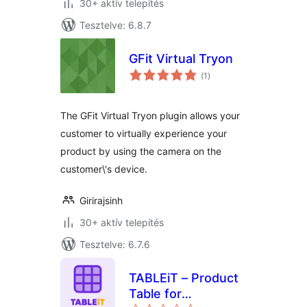
30+ aktív telepítés
Tesztelve: 6.8.7
GFit Virtual Tryon
értékelés
(1
)
összesen
The GFit Virtual Tryon plugin allows your
customer to virtually experience your
product by using the camera on the
customer\'s device.
Girirajsinh
30+ aktív telepítés
Tesztelve: 6.7.6
TABLEiT – Product
Table for
értékelés