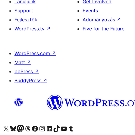
Tanuljunk
Get Involved
Support
Events
Fejlesztők
Adományozás
↗
WordPress.tv
↗
Five for the Future
WordPress.com
↗
Matt
↗
bbPress
↗
BuddyPress
↗
Visit our X (formerly Twitter) account
Visit our Bluesky account
Twitter csatornánk
Visit our Threads account
Facebook oldalunk megtekintése
Visit our Instagram account
Visit our LinkedIn account
Visit our TikTok account
Visit our YouTube channel
Visit our Tumblr account