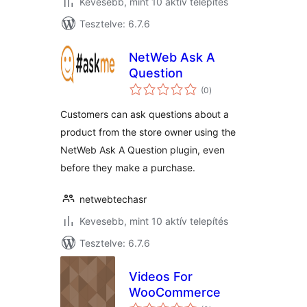
Kevesebb, mint 10 aktív telepítés
Tesztelve: 6.7.6
NetWeb Ask A
Question
értékelés
(0
)
összesen
Customers can ask questions about a
product from the store owner using the
NetWeb Ask A Question plugin, even
before they make a purchase.
netwebtechasr
Kevesebb, mint 10 aktív telepítés
Tesztelve: 6.7.6
Videos For
WooCommerce
értékelés