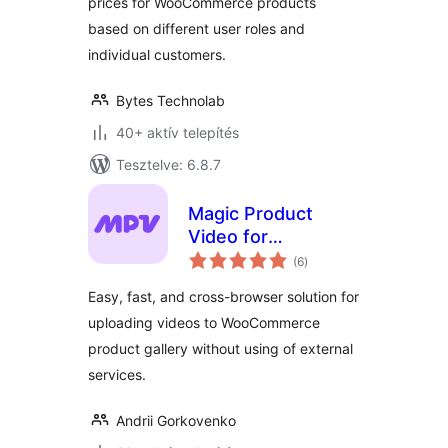
prices for WooCommerce products
based on different user roles and
individual customers.
Bytes Technolab
40+ aktív telepítés
Tesztelve: 6.8.7
Magic Product
Video for
értékelés
WooCommerce
(6
)
összesen
Easy, fast, and cross-browser solution for
uploading videos to WooCommerce
product gallery without using of external
services.
Andrii Gorkovenko