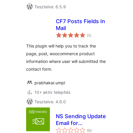
Tesztelve: 6.5.9
CF7 Posts Fields In
Mail
értékelés
(1
)
összesen
This plugin will help you to track the
page, post, woocommerce product
information where user will submitted the
contact form.
prabhakar.umpl
10+ aktív telepítés
Tesztelve: 4.6.0
NS Sending Update
Email for
értékelés
Woocommerce
(0
)
összesen