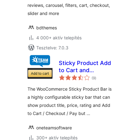
reviews, carousel, filters, cart, checkout,
slider and more
bdthemes
4 000+ aktív telepítés
Tesztelve: 7.0.3
Sticky Product Add
to Cart and
értékelés
Checkout Bar for
(9
)
összesen
WooCommerce
The WooCommerce Sticky Product Bar is
a highly configurable sticky bar that can
show product title, price, rating and Add
to Cart / Checkout / Pay but …
oneteamsoftware
300+ aktív telepítés