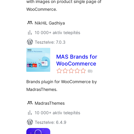
with images on product single page of
WooCommerce.
NikHiL Gadhiya
10 000+ aktív telepítés
Tesztelve: 7.0.3
MAS Brands for
WooCommerce
értékelés
(0
)
összesen
Brands plugin for WooCommerce by
MadrasThemes.
MadrasThemes
10 000+ aktív telepítés
Tesztelve: 6.4.9