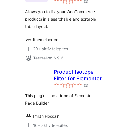
WooCommerce
(0
)
összesen
Allows you to list your WooCommerce
products in a searchable and sortable
table layout.
ithemelandco
20+ aktív telepítés
Tesztelve: 6.9.6
Product Isotope
Filter for Elementor
értékelés
(0
)
összesen
This plugin is an addon of Elementor
Page Builder.
Imran Hossain
10+ aktív telepítés