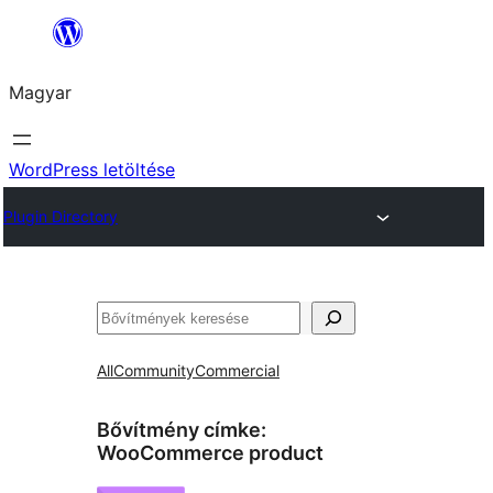
Ugrás
a
Magyar
tartalomhoz
WordPress letöltése
Plugin Directory
Keresés
All
Community
Commercial
Bővítmény címke:
WooCommerce product