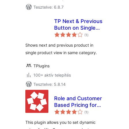
Tesztelve: 6.8.7
TP Next & Previous
Button on Single
értékelés
Product Page
(1
)
összesen
Shows next and previous product in
single product view in same category.
TPlugins
100+ aktív telepítés
Tesztelve: 5.8.14
Role and Customer
Based Pricing for
értékelés
WooCommerce
(1
)
összesen
This plugin allows you to set dynamic