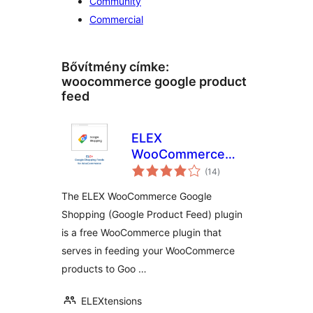
Community
Commercial
Bővítmény címke:
woocommerce google product
feed
ELEX
WooCommerce
értékelés
Google Shopping
(14
)
összesen
(Google Product
The ELEX WooCommerce Google
Feed)
Shopping (Google Product Feed) plugin
is a free WooCommerce plugin that
serves in feeding your WooCommerce
products to Goo …
ELEXtensions