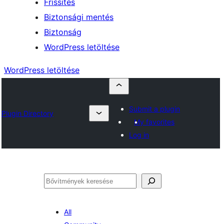
Frissítés
Biztonsági mentés
Biztonság
WordPress letöltése
WordPress letöltése
Submit a plugin
Plugin Directory
My favorites
Log in
Keresés
All