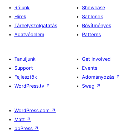
Rólunk
Showcase
Hírek
Sablonok
Tárhelyszolgatatás
Bővítmények
Adatvédelem
Patterns
Tanuljunk
Get Involved
Support
Events
Fejlesztők
Adományozás
↗
WordPress.tv
↗
Swag
↗
WordPress.com
↗
Matt
↗
bbPress
↗