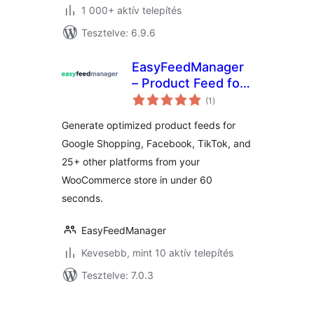
1 000+ aktív telepítés
Tesztelve: 6.9.6
EasyFeedManager
– Product Feed for
értékelés
WooCommerce
(1
)
összesen
Generate optimized product feeds for
Google Shopping, Facebook, TikTok, and
25+ other platforms from your
WooCommerce store in under 60
seconds.
EasyFeedManager
Kevesebb, mint 10 aktív telepítés
Tesztelve: 7.0.3