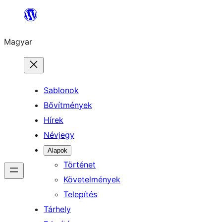
Ugrás
a
Magyar
tartalomhoz
Sablonok
Bővítmények
Hírek
Névjegy
Alapok
Történet
Követelmények
Telepítés
Tárhely