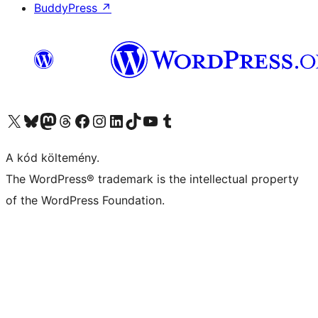
BuddyPress
↗
Visit our X (formerly Twitter) account
Visit our Bluesky account
Twitter csatornánk
Visit our Threads account
Facebook oldalunk megtekintése
Visit our Instagram account
Visit our LinkedIn account
Visit our TikTok account
Visit our YouTube channel
Visit our Tumblr account
A kód költemény.
The WordPress® trademark is the intellectual property
of the WordPress Foundation.