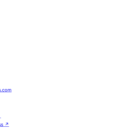
s.com
↗
ss
↗