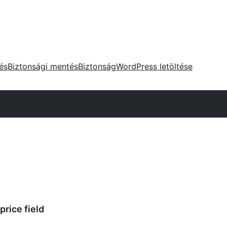
tés
Biztonsági mentés
Biztonság
WordPress letöltése
rice field