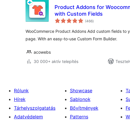
Product Addons for Woocomm
with Custom Fields
értékelés
(466
)
összesen
WooCommerce Product Addons Add custom fields to 
page. With an easy-to-use Custom Form Builder.
acowebs
30 000+ aktív telepítés
Tesztel
Rólunk
Showcase
T
Hírek
Sablonok
S
Tárhelyszolgatatás
Bővítmények
F
Adatvédelem
Patterns
W