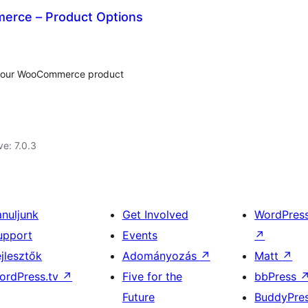
erce – Product Options
your WooCommerce product
ve: 7.0.3
anuljunk
Get Involved
WordPres
upport
Events
↗
ejlesztők
Adományozás
↗
Matt
↗
ordPress.tv
↗
Five for the
bbPress
Future
BuddyPre