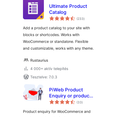
Ultimate Product
Catalog
értékelés
(233
)
összesen
Add a product catalog to your site with
blocks or shortcodes. Works with
WooCommerce or standalone. Flexible
and customizable, works with any theme.
Rustaurius
4 000+ aktív telepítés
Tesztelve: 7.0.3
PiWeb Product
Enquiry or product
értékelés
catalog for
(33
)
összesen
WooCommerce
Product enquiry for WooCommerce and