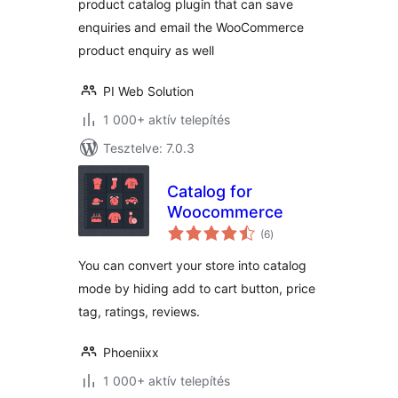
product catalog plugin that can save
enquiries and email the WooCommerce
product enquiry as well
PI Web Solution
1 000+ aktív telepítés
Tesztelve: 7.0.3
Catalog for
Woocommerce
értékelés
(6
)
összesen
You can convert your store into catalog
mode by hiding add to cart button, price
tag, ratings, reviews.
Phoeniixx
1 000+ aktív telepítés