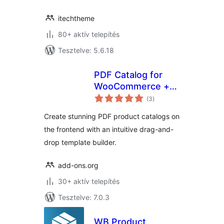
itechtheme
80+ aktív telepítés
Tesztelve: 5.6.18
PDF Catalog for
WooCommerce +
értékelés
Drag And Drop
(3
)
összesen
Template Builder
Create stunning PDF product catalogs on
the frontend with an intuitive drag-and-
drop template builder.
add-ons.org
30+ aktív telepítés
Tesztelve: 7.0.3
WB Product