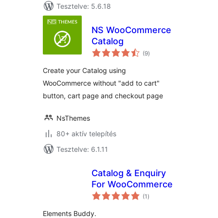
Tesztelve: 5.6.18
NS WooCommerce
Catalog
értékelés
(9
)
összesen
Create your Catalog using
WooCommerce without "add to cart"
button, cart page and checkout page
NsThemes
80+ aktív telepítés
Tesztelve: 6.1.11
Catalog & Enquiry
For WooCommerce
értékelés
(1
)
összesen
Elements Buddy.