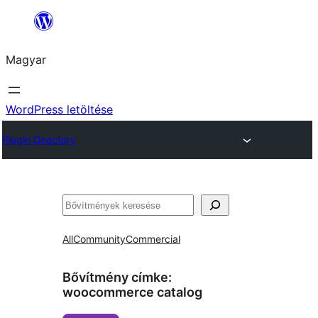
Ugrás
a
Magyar
tartalomhoz
WordPress letöltése
Plugin Directory
Keresés
All
Community
Commercial
Bővítmény címke:
woocommerce catalog