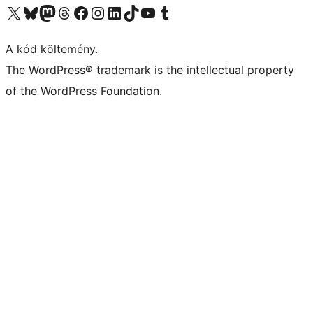
Visit our X (formerly Twitter) account
Visit our Bluesky account
Twitter csatornánk
Visit our Threads account
Facebook oldalunk megtekintése
Visit our Instagram account
Visit our LinkedIn account
Visit our TikTok account
Visit our YouTube channel
Visit our Tumblr account
A kód költemény.
The WordPress® trademark is the intellectual property
of the WordPress Foundation.