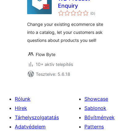
Enquiry
értékelés
(0
)
összesen
Change your existing ecommerce site
into a catalog, let your customers ask
questions about products you sell!
Flow Byte
10+ aktív telepítés
Tesztelve: 5.6.18
Rólunk
Showcase
Hírek
Sablonok
Tárhelyszolgatatás
Bővítmények
Adatvédelem
Patterns