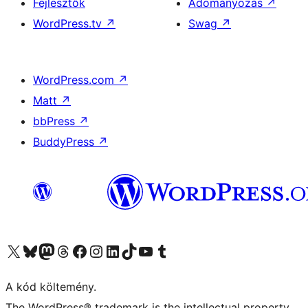
Fejlesztők
Adományozás
↗
WordPress.tv
↗
Swag
↗
WordPress.com
↗
Matt
↗
bbPress
↗
BuddyPress
↗
Visit our X (formerly Twitter) account
Visit our Bluesky account
Twitter csatornánk
Visit our Threads account
Facebook oldalunk megtekintése
Visit our Instagram account
Visit our LinkedIn account
Visit our TikTok account
Visit our YouTube channel
Visit our Tumblr account
A kód költemény.
The WordPress® trademark is the intellectual property