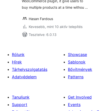
WooCommerce plugin, it give users to
buy multiple products at a time withou …
Hasan Fardous
Kevesebb, mint 10 aktív telepítés
Tesztelve: 6.0.13
Rólunk
Showcase
Hírek
Sablonok
Tárhelyszolgatatás
Bővítmények
Adatvédelem
Patterns
Tanuljunk
Get Involved
Support
Events