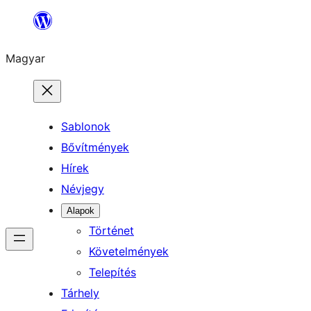
Ugrás
a
Magyar
tartalomhoz
Sablonok
Bővítmények
Hírek
Névjegy
Alapok
Történet
Követelmények
Telepítés
Tárhely