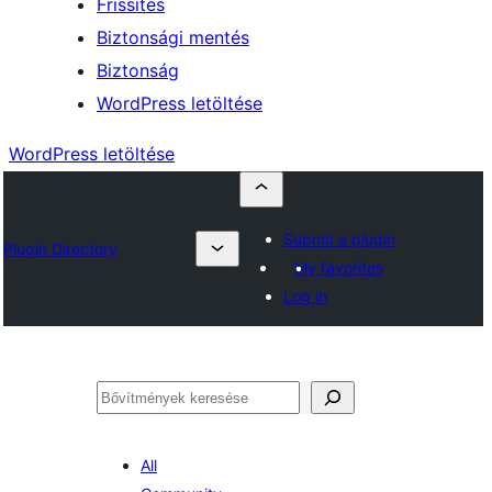
Frissítés
Biztonsági mentés
Biztonság
WordPress letöltése
WordPress letöltése
Submit a plugin
Plugin Directory
My favorites
Log in
Keresés
All