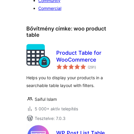
Community
Commercial
Bővítmény címke:
woo product
table
Product Table for
WooCommerce
értékelés
(291
)
összesen
Helps you to display your products in a
searchable table layout with filters.
Saiful Islam
5 000+ aktív telepítés
Tesztelve: 7.0.3
WP Post List Table