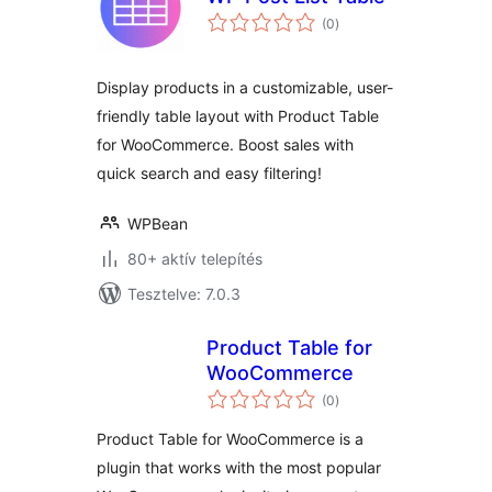
értékelés
(0
)
összesen
Display products in a customizable, user-
friendly table layout with Product Table
for WooCommerce. Boost sales with
quick search and easy filtering!
WPBean
80+ aktív telepítés
Tesztelve: 7.0.3
Product Table for
WooCommerce
értékelés
(0
)
összesen
Product Table for WooCommerce is a
plugin that works with the most popular