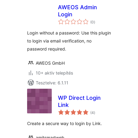
AWEOS Admin
Login
értékelés
(0
)
összesen
Login without a password: Use this plugin
to login via email verification, no
password required.
AWEOS GmbH
10+ aktív telepítés
Tesztelve: 6.1.11
WP Direct Login
Link
értékelés
(4
)
összesen
Create a secure way to login by Link.
amitsmartweb