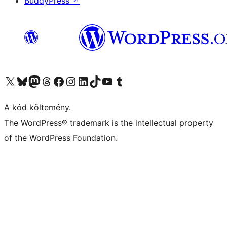
BuddyPress
↗
Visit our X (formerly Twitter) account
Visit our Bluesky account
Twitter csatornánk
Visit our Threads account
Facebook oldalunk megtekintése
Visit our Instagram account
Visit our LinkedIn account
Visit our TikTok account
Visit our YouTube channel
Visit our Tumblr account
A kód költemény.
The WordPress® trademark is the intellectual property
of the WordPress Foundation.