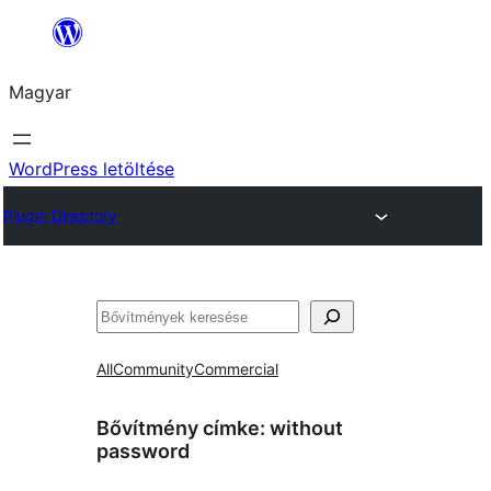
Ugrás
a
Magyar
tartalomhoz
WordPress letöltése
Plugin Directory
Keresés
All
Community
Commercial
Bővítmény címke:
without
password