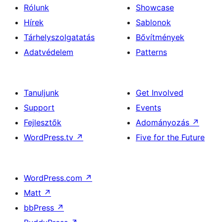
Rólunk
Showcase
Hírek
Sablonok
Tárhelyszolgatatás
Bővítmények
Adatvédelem
Patterns
Tanuljunk
Get Involved
Support
Events
Fejlesztők
Adományozás
↗
WordPress.tv
↗
Five for the Future
WordPress.com
↗
Matt
↗
bbPress
↗