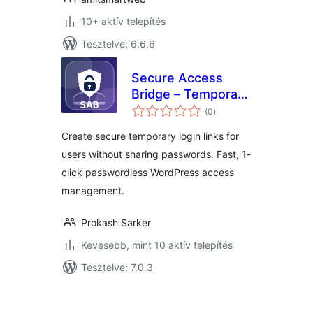
10+ aktív telepítés
Tesztelve: 6.6.6
Secure Access
Bridge – Temporary
értékelés
Login Without
(0
)
összesen
Password & Secure
Create secure temporary login links for
Access
users without sharing passwords. Fast, 1-
click passwordless WordPress access
management.
Prokash Sarker
Kevesebb, mint 10 aktív telepítés
Tesztelve: 7.0.3