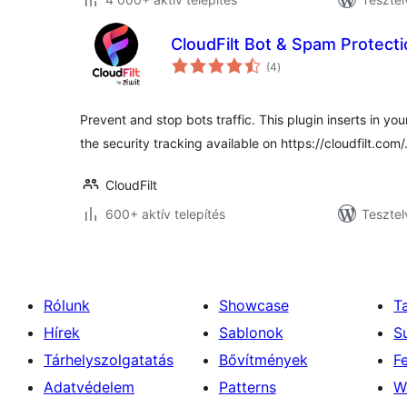
CloudFilt Bot & Spam Protect
értékelés
(4
)
összesen
Prevent and stop bots traffic. This plugin inserts in yo
the security tracking available on https://cloudfilt.com/
CloudFilt
600+ aktív telepítés
Tesztel
Rólunk
Showcase
T
Hírek
Sablonok
S
Tárhelyszolgatatás
Bővítmények
F
Adatvédelem
Patterns
W