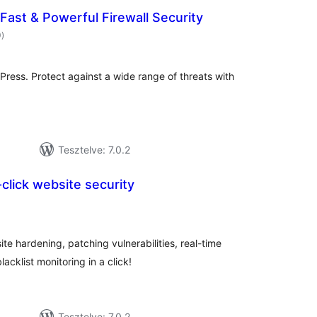
 Fast & Powerful Firewall Security
értékelés
0
)
összesen
dPress. Protect against a wide range of threats with
Tesztelve: 7.0.2
-click website security
tékelés
sszesen
e hardening, patching vulnerabilities, real-time
lacklist monitoring in a click!
Tesztelve: 7.0.2