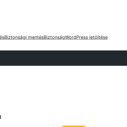
tés
Biztonsági mentés
Biztonság
WordPress letöltése
l