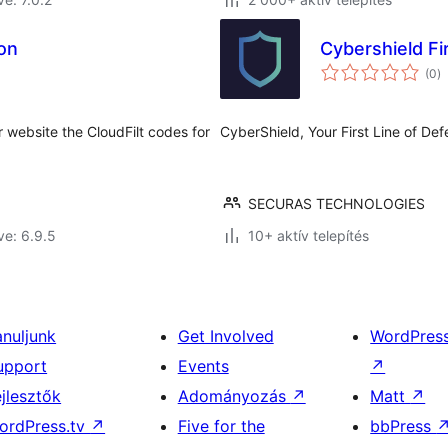
ion
Cybershield Fi
ér
(0
)
ö
ur website the CloudFilt codes for
CyberShield, Your First Line of De
.
SECURAS TECHNOLOGIES
ve: 6.9.5
10+ aktív telepítés
anuljunk
Get Involved
WordPres
upport
Events
↗
ejlesztők
Adományozás
↗
Matt
↗
ordPress.tv
↗
Five for the
bbPress