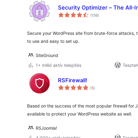
Security Optimizer – The All-
értékelés
(156
)
összesen
Secure your WordPress site from brute-force attacks, t
to use and easy to set up.
SiteGround
1+ millió aktív telepítés
Tesztel
RSFirewall!
értékelés
(5
)
összesen
Based on the success of the most popular firewall for J
available to protect your WordPress website as well.
RSJoomla!
4 000+ aktív telepítés
Tesztel