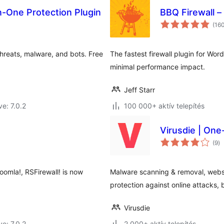
In-One Protection Plugin
BBQ Firewall –
(16
hreats, malware, and bots. Free
The fastest firewall plugin for Wor
minimal performance impact.
Jeff Starr
ve: 7.0.2
100 000+ aktív telepítés
Virusdie | One
ér
(9
)
ö
oomla!, RSFirewall! is now
Malware scanning & removal, websit
protection against online attacks, b
Virusdie
ve: 7.0.2
2 000+ aktív telepítés