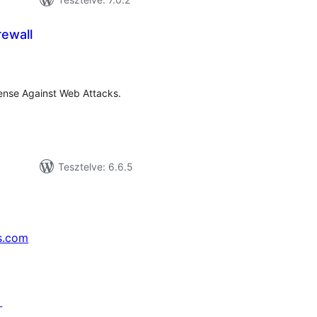
rewall
tékelés
sszesen
fense Against Web Attacks.
Tesztelve: 6.6.5
s.com
↗