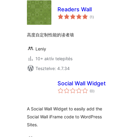
Readers Wall
értékelés
(1
)
összesen
高度自定制性能的读者墙
Leniy
10+ aktív telepítés
Tesztelve: 4.7.34
Social Wall Widget
értékelés
(0
)
összesen
A Social Wall Widget to easily add the
Social Wall iFrame code to WordPress
Sites.