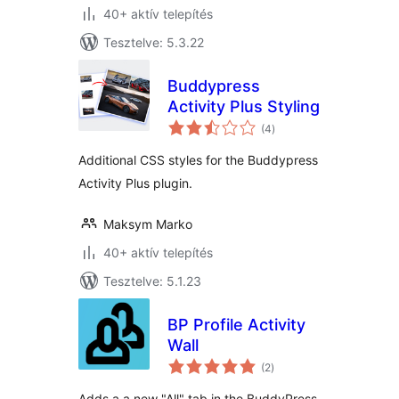
40+ aktív telepítés
Tesztelve: 5.3.22
Buddypress
Activity Plus Styling
értékelés
(4
)
összesen
Additional CSS styles for the Buddypress
Activity Plus plugin.
Maksym Marko
40+ aktív telepítés
Tesztelve: 5.1.23
BP Profile Activity
Wall
értékelés
(2
)
összesen
Adds a a new "All" tab in the BuddyPress