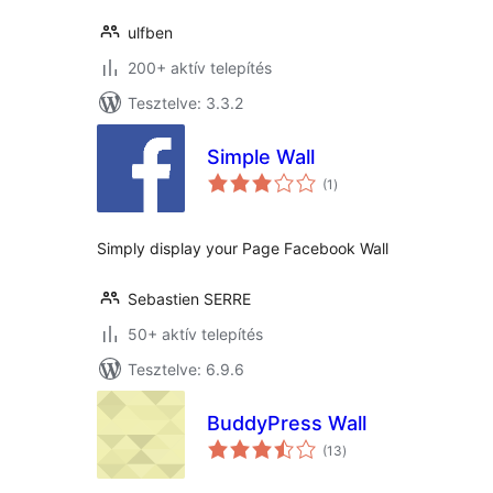
ulfben
200+ aktív telepítés
Tesztelve: 3.3.2
Simple Wall
értékelés
(1
)
összesen
Simply display your Page Facebook Wall
Sebastien SERRE
50+ aktív telepítés
Tesztelve: 6.9.6
BuddyPress Wall
értékelés
(13
)
összesen