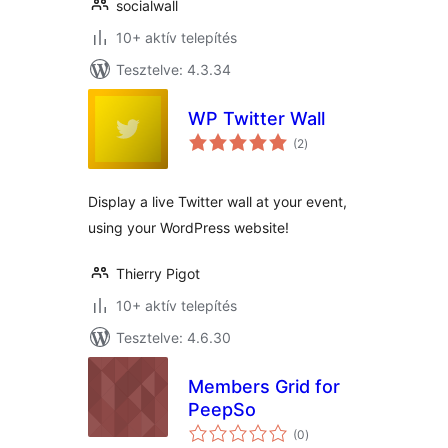
socialwall
10+ aktív telepítés
Tesztelve: 4.3.34
WP Twitter Wall
értékelés
(2
)
összesen
Display a live Twitter wall at your event,
using your WordPress website!
Thierry Pigot
10+ aktív telepítés
Tesztelve: 4.6.30
Members Grid for
PeepSo
értékelés
(0
)
összesen