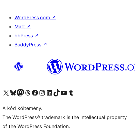
WordPress.com
↗
Matt
↗
bbPress
↗
BuddyPress
↗
Visit our X (formerly Twitter) account
Visit our Bluesky account
Twitter csatornánk
Visit our Threads account
Facebook oldalunk megtekintése
Visit our Instagram account
Visit our LinkedIn account
Visit our TikTok account
Visit our YouTube channel
Visit our Tumblr account
A kód költemény.
The WordPress® trademark is the intellectual property
of the WordPress Foundation.