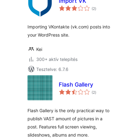
Import VK
értékelés
(2
)
összesen
Importing VKontakte (vk.com) posts into
your WordPress site.
Kei
300+ aktív telepítés
Tesztelve: 6.7.6
Flash Gallery
értékelés
(2
)
összesen
Flash Gallery is the only practical way to
publish VAST amount of pictures in a
post. Features full screen viewing,
slideshows, albums and more.