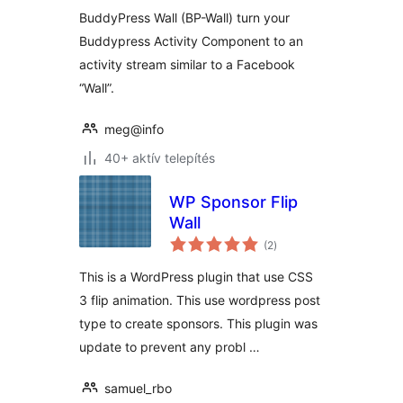
BuddyPress Wall (BP-Wall) turn your
Buddypress Activity Component to an
activity stream similar to a Facebook
“Wall”.
meg@info
40+ aktív telepítés
WP Sponsor Flip
Wall
értékelés
(2
)
összesen
This is a WordPress plugin that use CSS
3 flip animation. This use wordpress post
type to create sponsors. This plugin was
update to prevent any probl …
samuel_rbo