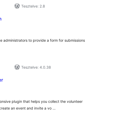
Tesztelve: 2.8
m
tékelés
szesen
te administrators to provide a form for submissions
Tesztelve: 4.0.38
er
tékelés
sszesen
ponsive plugin that helps you collect the volunteer
reate an event and invite a vo …