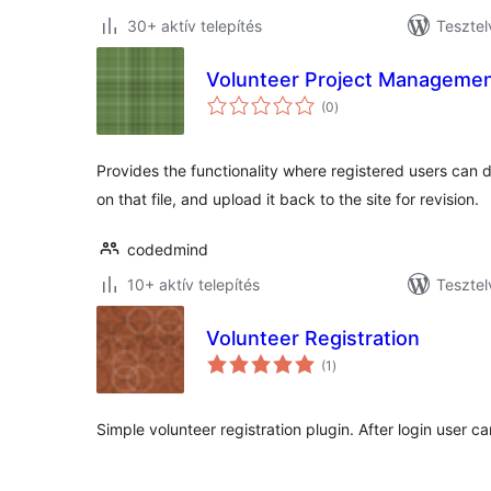
30+ aktív telepítés
Tesztel
Volunteer Project Manageme
értékelés
(0
)
összesen
Provides the functionality where registered users can
on that file, and upload it back to the site for revision.
codedmind
10+ aktív telepítés
Tesztel
Volunteer Registration
értékelés
(1
)
összesen
Simple volunteer registration plugin. After login user can