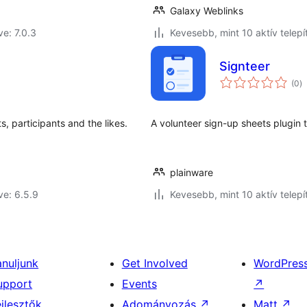
Galaxy Weblinks
ve: 7.0.3
Kevesebb, mint 10 aktív telepí
Signteer
ér
(0
)
ö
s, participants and the likes.
A volunteer sign-up sheets plugin t
plainware
ve: 6.5.9
Kevesebb, mint 10 aktív telepí
anuljunk
Get Involved
WordPres
upport
Events
↗
ejlesztők
Adományozás
↗
Matt
↗