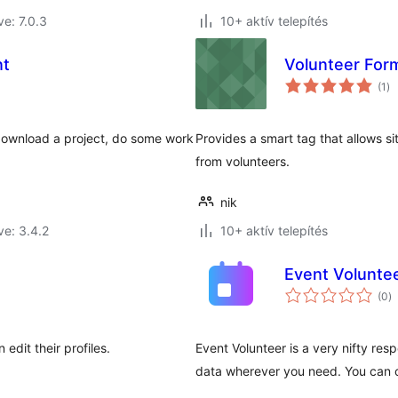
ve: 7.0.3
10+ aktív telepítés
nt
Volunteer For
ér
(1
)
ös
 download a project, do some work
Provides a smart tag that allows si
from volunteers.
nik
ve: 3.4.2
10+ aktív telepítés
Event Volunte
ér
(0
)
ö
 edit their profiles.
Event Volunteer is a very nifty res
data wherever you need. You can c