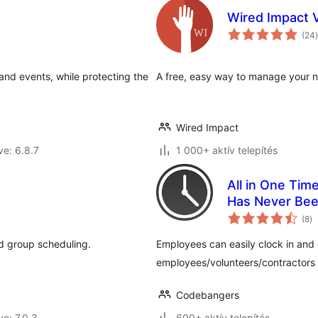
Wired Impact 
(24
)
and events, while protecting the
A free, easy way to manage your no
Wired Impact
ve: 6.8.7
1 000+ aktív telepítés
All in One Tim
Has Never Bee
ér
(8
)
ö
nd group scheduling.
Employees can easily clock in and 
employees/volunteers/contractors 
Codebangers
ve: 7.0.3
600+ aktív telepítés