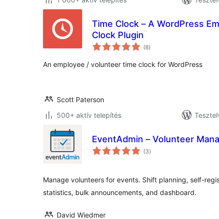
Time Clock – A WordPress Em
Clock Plugin
értékelés
(8
)
összesen
An employee / volunteer time clock for WordPress
Scott Paterson
500+ aktív telepítés
Tesztel
EventAdmin – Volunteer Man
értékelés
(3
)
összesen
Manage volunteers for events. Shift planning, self-regis
statistics, bulk announcements, and dashboard.
David Wiedmer