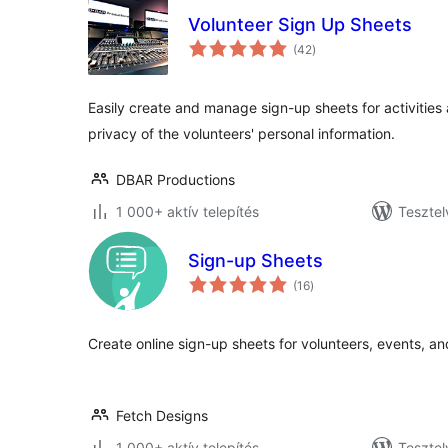
Volunteer Sign Up Sheets
értékelés
(42
)
összesen
Easily create and manage sign-up sheets for activities 
privacy of the volunteers' personal information.
DBAR Productions
1 000+ aktív telepítés
Tesztel
Sign-up Sheets
értékelés
(16
)
összesen
Create online sign-up sheets for volunteers, events, a
Fetch Designs
1 000+ aktív telepítés
Tesztel