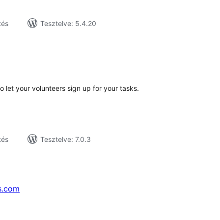
tés
Tesztelve: 5.4.20
tékelés
sszesen
o let your volunteers sign up for your tasks.
tés
Tesztelve: 7.0.3
s.com