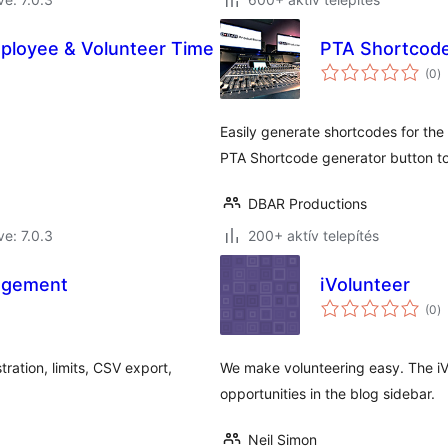
ployee & Volunteer Time
PTA Shortcod
ér
(0
)
ö
Easily generate shortcodes for th
PTA Shortcode generator button to
DBAR Productions
ve: 7.0.3
200+ aktív telepítés
agement
iVolunteer
ér
(0
)
ö
tration, limits, CSV export,
We make volunteering easy. The iVo
opportunities in the blog sidebar.
Neil Simon