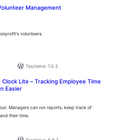
Volunteer Management
értékelés
összesen
nprofit's volunteers.
Tesztelve: 7.0.3
e Clock Lite – Tracking Employee Time
n Easier
tékelés
sszesen
out. Managers can run reports, keep track of
and their time.
Tesztelve: 6.8.7