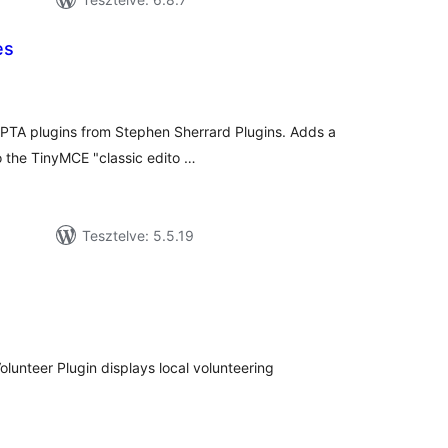
es
tékelés
sszesen
e PTA plugins from Stephen Sherrard Plugins. Adds a
 the TinyMCE "classic edito …
Tesztelve: 5.5.19
tékelés
sszesen
lunteer Plugin displays local volunteering