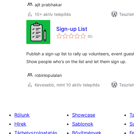
ajit prabhakar
10+ aktív telepítés
Tesztel
Sign-up List
értékelés
(0
)
összesen
Publish a sign-up list to rally up volunteers, event guest
Show people who's on the list and let them sign up.
robinlopulalan
Kevesebb, mint 10 aktív telepítés
Tesztel
Rólunk
Showcase
T
Hírek
Sablonok
S
Tárhelyszolgatatás
Bővítmények
F