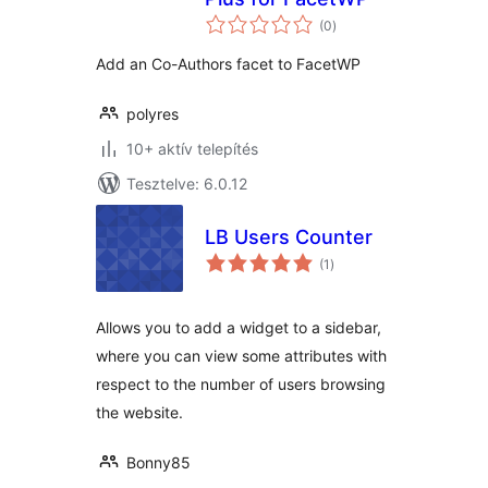
értékelés
(0
)
összesen
Add an Co-Authors facet to FacetWP
polyres
10+ aktív telepítés
Tesztelve: 6.0.12
LB Users Counter
értékelés
(1
)
összesen
Allows you to add a widget to a sidebar,
where you can view some attributes with
respect to the number of users browsing
the website.
Bonny85