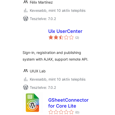
Félix Martínez
Kevesebb, mint 10 aktív telepítés
Tesztelve: 7.0.2
Uix UserCenter
értékelés
(2
)
összesen
Sign-in, registration and publishing
system with AJAX, support remote API.
UIUX Lab
Kevesebb, mint 10 aktív telepítés
Tesztelve: 7.0.2
GSheetConnector
for Core Lite
értékelés
(0
)
összesen