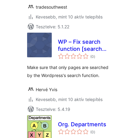
tradesouthwest
Kevesebb, mint 10 aktív telepítés
Tesztelve: 5.1.22
WP – Fix search
function [search
értékelés
only pages]
(0
)
összesen
Make sure that only pages are searched
by the Wordpress's search function.
Hervé Yvis
Kevesebb, mint 10 aktív telepítés
Tesztelve: 5.4.19
Org. Departments
értékelés
(0
)
összesen