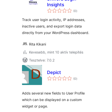
Insights
értékelés
(0
)
összesen
Track user login activity, IP addresses,
inactive users, and export login data
directly from your WordPress dashboard.
Rita Kikani
Kevesebb, mint 10 aktív telepítés
Tesztelve: 7.0.2
Depict
értékelés
(0
)
összesen
Adds several new fields to User Profile
which can be displayed on a custom
widget or page.