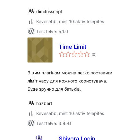
dimitrisscript
Kevesebb, mint 10 aktív telepítés
Tesztelve: 5.1.0
Time Limit
értékelés
(0
)
összesen
З цим плагіном можна легко поставити
ліміт часу для кожного користувача.
Буде зручно для батьків.
hazbert
Kevesebb, mint 10 aktív telepítés
Tesztelve: 3.8.41
Shivora Login