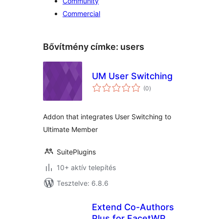
Community
Commercial
Bővítmény címke:
users
UM User Switching
értékelés
(0
)
összesen
Addon that integrates User Switching to
Ultimate Member
SuitePlugins
10+ aktív telepítés
Tesztelve: 6.8.6
Extend Co-Authors
Plus for FacetWP