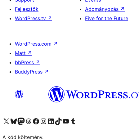
Fejlesztők
Adományozás
↗
WordPress.tv
↗
Five for the Future
WordPress.com
↗
Matt
↗
bbPress
↗
BuddyPress
↗
Visit our X (formerly Twitter) account
Visit our Bluesky account
Twitter csatornánk
Visit our Threads account
Facebook oldalunk megtekintése
Visit our Instagram account
Visit our LinkedIn account
Visit our TikTok account
Visit our YouTube channel
Visit our Tumblr account
A kód költemény.