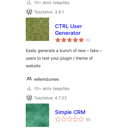
10+ aktív telepítés
Tesztelve: 3.6.1
CTRL User
Generator
értékelés
(1
)
összesen
Easily generate a bunch of new – fake –
users to test your plugin / theme of
website
willemdumee
10+ aktív telepítés
Tesztelve: 4.7.33
Simple CRM
értékelés
(0
)
összesen