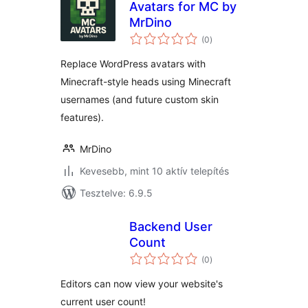
Avatars for MC by
MrDino
értékelés
(0
)
összesen
Replace WordPress avatars with
Minecraft-style heads using Minecraft
usernames (and future custom skin
features).
MrDino
Kevesebb, mint 10 aktív telepítés
Tesztelve: 6.9.5
Backend User
Count
értékelés
(0
)
összesen
Editors can now view your website's
current user count!