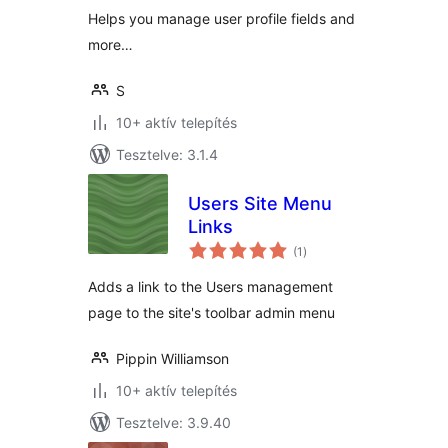
Helps you manage user profile fields and
more…
S
10+ aktív telepítés
Tesztelve: 3.1.4
Users Site Menu
Links
értékelés
(1
)
összesen
Adds a link to the Users management
page to the site's toolbar admin menu
Pippin Williamson
10+ aktív telepítés
Tesztelve: 3.9.40