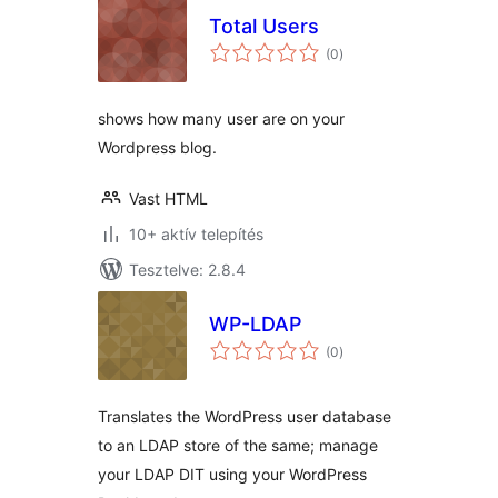
Total Users
értékelés
(0
)
összesen
shows how many user are on your
Wordpress blog.
Vast HTML
10+ aktív telepítés
Tesztelve: 2.8.4
WP-LDAP
értékelés
(0
)
összesen
Translates the WordPress user database
to an LDAP store of the same; manage
your LDAP DIT using your WordPress