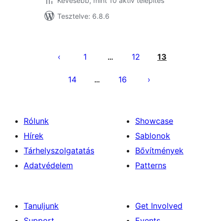
Kevesebb, mint 10 aktív telepítés
Tesztelve: 6.8.6
Bejegyzések
lapozása
1
12
13
…
14
16
…
Rólunk
Showcase
Hírek
Sablonok
Tárhelyszolgatatás
Bővítmények
Adatvédelem
Patterns
Tanuljunk
Get Involved
Support
Events