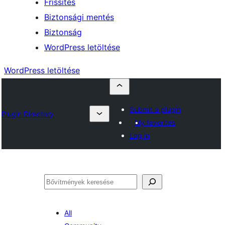
Frissítés
Biztonsági mentés
Biztonság
WordPress letöltése
WordPress letöltése
Submit a plugin
Plugin Directory
My favorites
Log in
Keresés
All