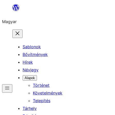
Ugrás
a
Magyar
tartalomhoz
Sablonok
Bővítmények
Hírek
Névjegy
Alapok
Történet
Követelmények
Telepítés
Tárhely