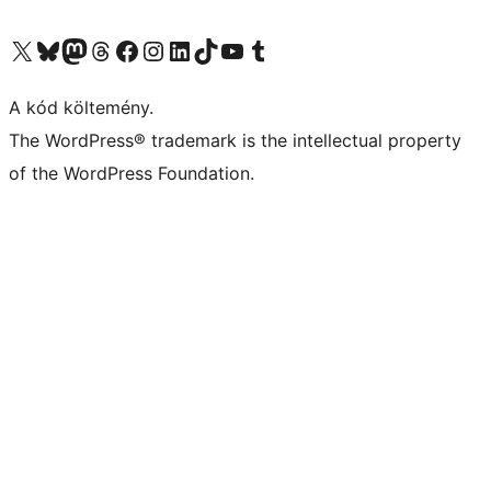
Visit our X (formerly Twitter) account
Visit our Bluesky account
Twitter csatornánk
Visit our Threads account
Facebook oldalunk megtekintése
Visit our Instagram account
Visit our LinkedIn account
Visit our TikTok account
Visit our YouTube channel
Visit our Tumblr account
A kód költemény.
The WordPress® trademark is the intellectual property
of the WordPress Foundation.