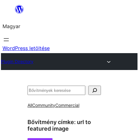
Ugrás
a
Magyar
tartalomhoz
WordPress letöltése
Plugin Directory
Keresés
All
Community
Commercial
Bővítmény címke:
url to
featured image