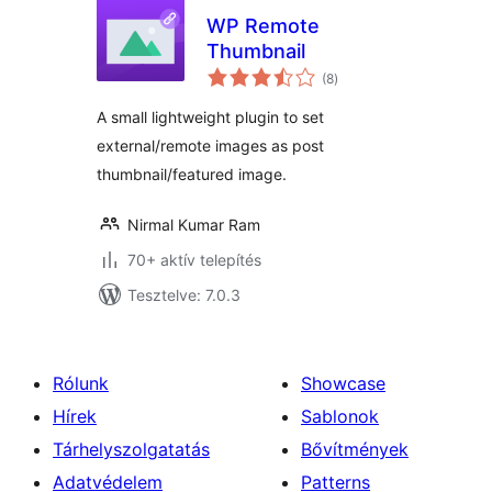
WP Remote
Thumbnail
értékelés
(8
)
összesen
A small lightweight plugin to set
external/remote images as post
thumbnail/featured image.
Nirmal Kumar Ram
70+ aktív telepítés
Tesztelve: 7.0.3
Rólunk
Showcase
Hírek
Sablonok
Tárhelyszolgatatás
Bővítmények
Adatvédelem
Patterns