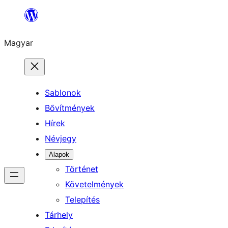
Ugrás
a
Magyar
tartalomhoz
Sablonok
Bővítmények
Hírek
Névjegy
Alapok
Történet
Követelmények
Telepítés
Tárhely