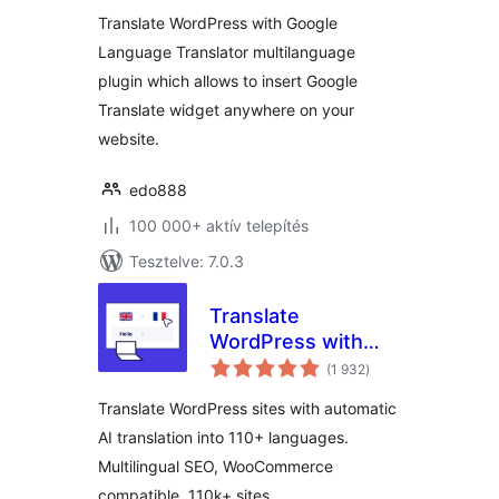
Translator
Translate WordPress with Google
Language Translator multilanguage
plugin which allows to insert Google
Translate widget anywhere on your
website.
edo888
100 000+ aktív telepítés
Tesztelve: 7.0.3
Translate
WordPress with
értékelés
Weglot –
(1 932
)
összesen
Multilingual AI
Translate WordPress sites with automatic
Translation
AI translation into 110+ languages.
Multilingual SEO, WooCommerce
compatible, 110k+ sites.