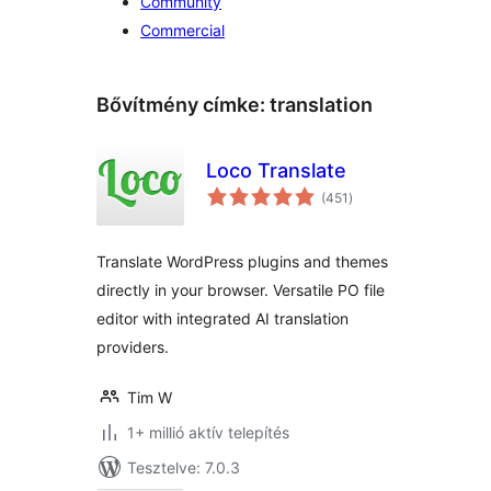
Community
Commercial
Bővítmény címke:
translation
Loco Translate
értékelés
(451
)
összesen
Translate WordPress plugins and themes
directly in your browser. Versatile PO file
editor with integrated AI translation
providers.
Tim W
1+ millió aktív telepítés
Tesztelve: 7.0.3