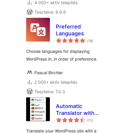
4 000+ aktív telepítés
Tesztelve: 6.9.6
Preferred
Languages
értékelés
(18
)
összesen
Choose languages for displaying
WordPress in, in order of preference.
Pascal Birchler
2 000+ aktív telepítés
Tesztelve: 7.0.3
Automatic
Translator with
értékelés
Google Translate
(11
)
összesen
Translate your WordPress site with a