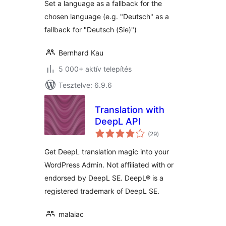
Set a language as a fallback for the
chosen language (e.g. "Deutsch" as a
fallback for "Deutsch (Sie)")
Bernhard Kau
5 000+ aktív telepítés
Tesztelve: 6.9.6
Translation with
DeepL API
értékelés
(29
)
összesen
Get DeepL translation magic into your
WordPress Admin. Not affiliated with or
endorsed by DeepL SE. DeepL® is a
registered trademark of DeepL SE.
malaiac