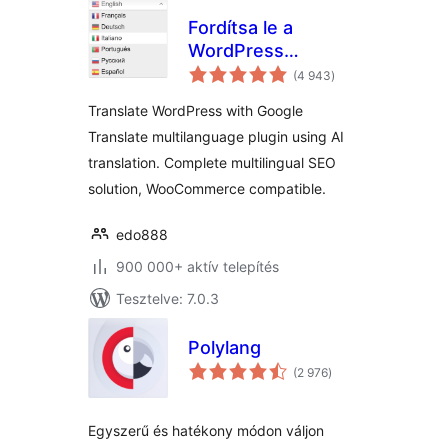
Fordítsa le a
WordPress
értékelés
programot a
(4 943
)
összesen
GTranslate
Translate WordPress with Google
segítségével
Translate multilanguage plugin using AI
translation. Complete multilingual SEO
solution, WooCommerce compatible.
edo888
900 000+ aktív telepítés
Tesztelve: 7.0.3
Polylang
értékelés
(2 976
)
összesen
Egyszerű és hatékony módon váljon