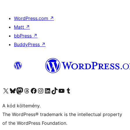
WordPress.com
↗
Matt
↗
bbPress
↗
BuddyPress
↗
Visit our X (formerly Twitter) account
Visit our Bluesky account
Twitter csatornánk
Visit our Threads account
Facebook oldalunk megtekintése
Visit our Instagram account
Visit our LinkedIn account
Visit our TikTok account
Visit our YouTube channel
Visit our Tumblr account
A kód költemény.
The WordPress® trademark is the intellectual property
of the WordPress Foundation.