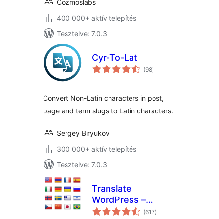
Cozmoslabs
400 000+ aktív telepítés
Tesztelve: 7.0.3
Cyr-To-Lat
értékelés
(98
)
összesen
Convert Non-Latin characters in post,
page and term slugs to Latin characters.
Sergey Biryukov
300 000+ aktív telepítés
Tesztelve: 7.0.3
Translate
WordPress –
értékelés
Google Language
(617
)
összesen