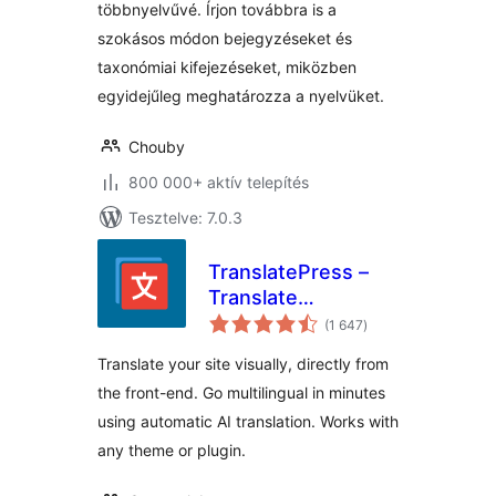
többnyelvűvé. Írjon továbbra is a
szokásos módon bejegyzéseket és
taxonómiai kifejezéseket, miközben
egyidejűleg meghatározza a nyelvüket.
Chouby
800 000+ aktív telepítés
Tesztelve: 7.0.3
TranslatePress –
Translate
értékelés
Multilingual sites
(1 647
)
összesen
with AI Translation
Translate your site visually, directly from
the front-end. Go multilingual in minutes
using automatic AI translation. Works with
any theme or plugin.