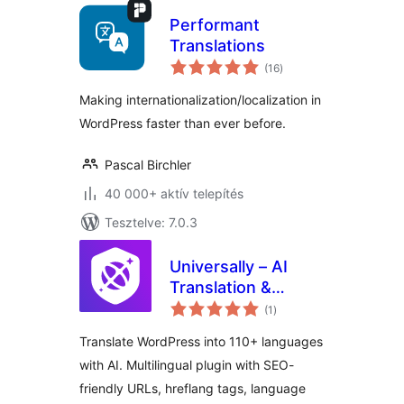
Performant
Translations
értékelés
(16
)
összesen
Making internationalization/localization in
WordPress faster than ever before.
Pascal Birchler
40 000+ aktív telepítés
Tesztelve: 7.0.3
Universally – AI
Translation &
értékelés
Multilingual SEO:
(1
)
összesen
Translate Your Site
Translate WordPress into 110+ languages
into 110+
with AI. Multilingual plugin with SEO-
Languages
friendly URLs, hreflang tags, language