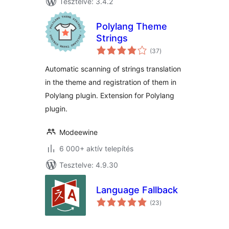
Tesztelve: 3.4.2
Polylang Theme
Strings
értékelés
(37
)
összesen
Automatic scanning of strings translation
in the theme and registration of them in
Polylang plugin. Extension for Polylang
plugin.
Modeewine
6 000+ aktív telepítés
Tesztelve: 4.9.30
Language Fallback
értékelés
(23
)
összesen