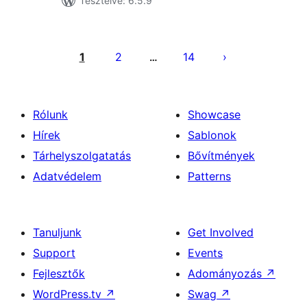
Tesztelve: 6.5.9
Bejegyzések
lapozása
1
2
14
…
Rólunk
Showcase
Hírek
Sablonok
Tárhelyszolgatatás
Bővítmények
Adatvédelem
Patterns
Tanuljunk
Get Involved
Support
Events
Fejlesztők
Adományozás
↗
WordPress.tv
↗
Swag
↗