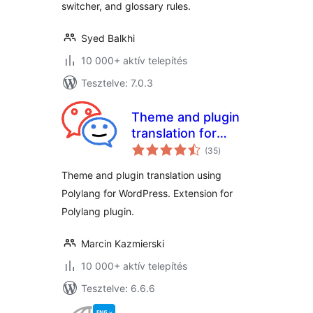
switcher, and glossary rules.
Syed Balkhi
10 000+ aktív telepítés
Tesztelve: 7.0.3
Theme and plugin
translation for
értékelés
Polylang (TTfP)
(35
)
összesen
Theme and plugin translation using
Polylang for WordPress. Extension for
Polylang plugin.
Marcin Kazmierski
10 000+ aktív telepítés
Tesztelve: 6.6.6