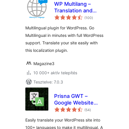
WP Multilang –
Translation and
értékelés
Multilingual Plugin
(100
)
összesen
Multilingual plugin for WordPress. Go
Multilingual in minutes with full WordPress
support. Translate your site easily with
this localization plugin.
Magazine3
10 000+ aktív telepítés
Tesztelve: 7.0.3
Prisna GWT –
Google Website
értékelés
Translator
(54
)
összesen
Easily translate your WordPress site into
100+ languages to make it multilingual. A