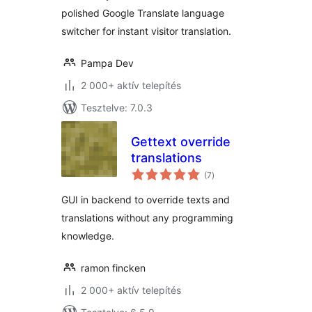
polished Google Translate language
switcher for instant visitor translation.
Pampa Dev
2 000+ aktív telepítés
Tesztelve: 7.0.3
Gettext override
translations
értékelés
(7
)
összesen
GUI in backend to override texts and
translations without any programming
knowledge.
ramon fincken
2 000+ aktív telepítés