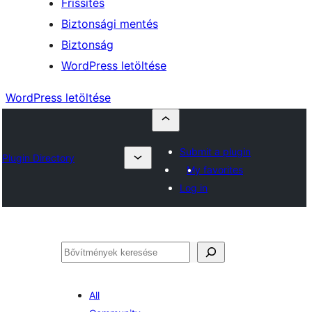
Frissítés
Biztonsági mentés
Biztonság
WordPress letöltése
WordPress letöltése
Submit a plugin
Plugin Directory
My favorites
Log in
Keresés
All