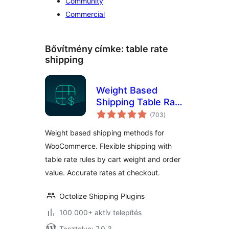
Community
Commercial
Bővítmény címke:
table rate
shipping
Weight Based
Shipping Table Rate
értékelés
for WooCommerce
(703
)
összesen
– Flexible Shipping
Weight based shipping methods for
WooCommerce. Flexible shipping with
table rate rules by cart weight and order
value. Accurate rates at checkout.
Octolize Shipping Plugins
100 000+ aktív telepítés
Tesztelve: 7.0.3