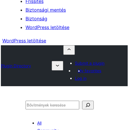
Frissítés
Biztonsági mentés
Biztonság
WordPress letöltése
WordPress letöltése
Submit a plugin
Plugin Directory
My favorites
Log in
Keresés
All