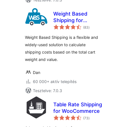
Weight Based
Shipping for
értékelés
WooCommerce
(83
)
összesen
Weight Based Shipping is a flexible and
widely-used solution to calculate
shipping costs based on the total cart
weight and value.
Dan
60 000+ aktív telepítés
Tesztelve: 7.0.3
Table Rate Shipping
for WooCommerce
értékelés
(73
)
összesen