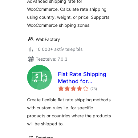
Advanced shipping rate for
WooCommerce. Calculate rate shipping
using country, weight, or price. Supports
WooCommerce shipping zones.
WebFactory
10 000+ aktív telepítés
Tesztelve: 7.0.3
Flat Rate Shipping
Method for
értékelés
WooCommerce
(76
)
összesen
Create flexible flat rate shipping methods
with custom rules i.e. for specific
products or countries where the products
will be shipped to.
Dotstore