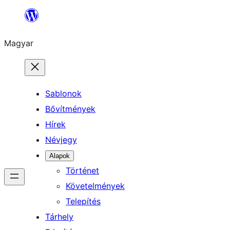
Ugrás
a
Magyar
tartalomhoz
Sablonok
Bővítmények
Hírek
Névjegy
Alapok
Történet
Követelmények
Telepítés
Tárhely