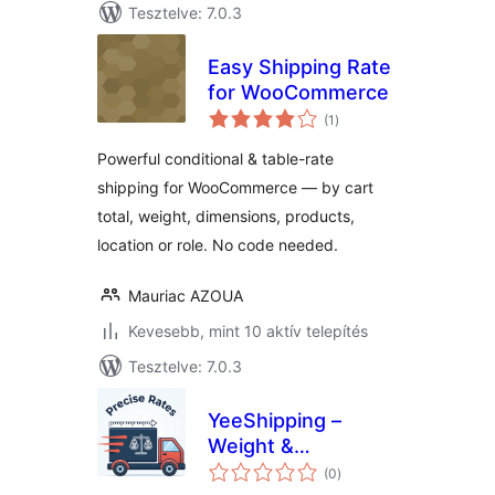
Tesztelve: 7.0.3
Easy Shipping Rate
for WooCommerce
értékelés
(1
)
összesen
Powerful conditional & table-rate
shipping for WooCommerce — by cart
total, weight, dimensions, products,
location or role. No code needed.
Mauriac AZOUA
Kevesebb, mint 10 aktív telepítés
Tesztelve: 7.0.3
YeeShipping –
Weight &
értékelés
Dimensional Weight
(0
)
összesen