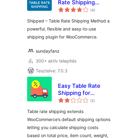
Rate Shipping
értékelés
Method | for
(4
)
összesen
WooCommerce
Shipped – Table Rate Shipping Method a
powerful, flexible and easy-to-use
shipping plugin for WooCommerce.
sundayfanz
300+ aktív telepítés
Tesztelve: 7.0.3
Easy Table Rate
Shipping for
értékelés
WooCommmerce
(2
)
összesen
Table rate shipping extends
WooCommerce’s default shipping options
letting you calculate shipping costs
based on total price, item count, weight,