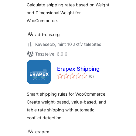
Rates for
Calculate shipping rates based on Weight
WooCommerce
and Dimensional Weight for
WooCommerce.
add-ons.org
Kevesebb, mint 10 aktív telepítés
Tesztelve: 6.9.6
Erapex Shipping
értékelés
(0
)
összesen
Smart shipping rules for WooCommerce.
Create weight-based, value-based, and
table rate shipping with automatic
conflict detection.
erapex