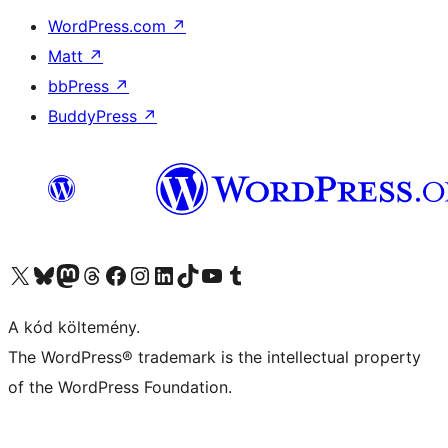
WordPress.com
↗
Matt
↗
bbPress
↗
BuddyPress
↗
Visit our X (formerly Twitter) account
Visit our Bluesky account
Twitter csatornánk
Visit our Threads account
Facebook oldalunk megtekintése
Visit our Instagram account
Visit our LinkedIn account
Visit our TikTok account
Visit our YouTube channel
Visit our Tumblr account
A kód költemény.
The WordPress® trademark is the intellectual property
of the WordPress Foundation.