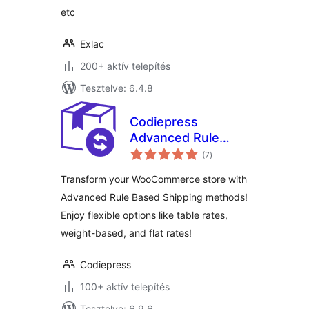
etc
Exlac
200+ aktív telepítés
Tesztelve: 6.4.8
Codiepress
Advanced Rule
értékelés
Based Shipping for
(7
)
összesen
WooCommerce,
Transform your WooCommerce store with
Table Rate Shipping
Advanced Rule Based Shipping methods!
Methods, Weight
Enjoy flexible options like table rates,
Based Shipping
weight-based, and flat rates!
Codiepress
100+ aktív telepítés
Tesztelve: 6.9.6