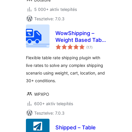
5 000+ aktív telepítés
Tesztelve: 7.0.3
WowShipping –
Weight Based Table
értékelés
Rate Shipping with
(17
)
összesen
Live Rates for UPS,
Flexible table rate shipping plugin with
USPS, DHL
live rates to solve any complex shipping
scenario using weight, cart, location, and
30+ conditions.
WPXPO
600+ aktív telepítés
Tesztelve: 7.0.3
Shipped – Table