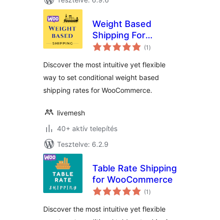
Weight Based
Shipping For
értékelés
WooCommerce
(1
)
összesen
Discover the most intuitive yet flexible
way to set conditional weight based
shipping rates for WooCommerce.
livemesh
40+ aktív telepítés
Tesztelve: 6.2.9
Table Rate Shipping
for WooCommerce
értékelés
(1
)
összesen
Discover the most intuitive yet flexible