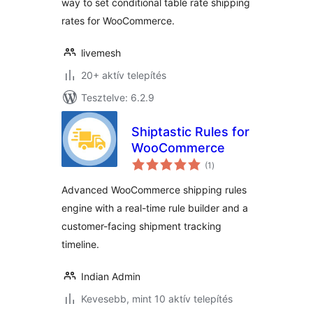
way to set conditional table rate shipping
rates for WooCommerce.
livemesh
20+ aktív telepítés
Tesztelve: 6.2.9
Shiptastic Rules for
WooCommerce
értékelés
(1
)
összesen
Advanced WooCommerce shipping rules
engine with a real-time rule builder and a
customer-facing shipment tracking
timeline.
Indian Admin
Kevesebb, mint 10 aktív telepítés