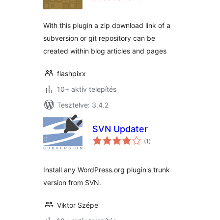
With this plugin a zip download link of a
subversion or git repository can be
created within blog articles and pages
flashpixx
10+ aktív telepítés
Tesztelve: 3.4.2
SVN Updater
értékelés
(1
)
összesen
Install any WordPress.org plugin's trunk
version from SVN.
Viktor Szépe