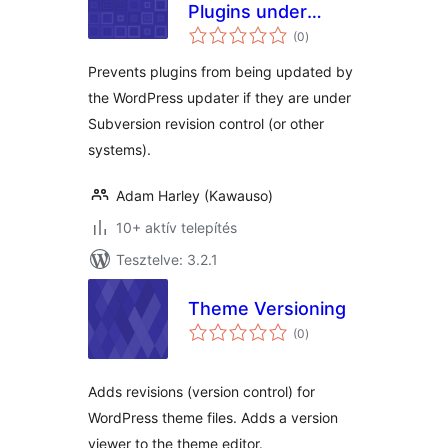
Plugins under
értékelés
Revision Control
(0
)
összesen
Prevents plugins from being updated by
the WordPress updater if they are under
Subversion revision control (or other
systems).
Adam Harley (Kawauso)
10+ aktív telepítés
Tesztelve: 3.2.1
Theme Versioning
értékelés
(0
)
összesen
Adds revisions (version control) for
WordPress theme files. Adds a version
viewer to the theme editor.