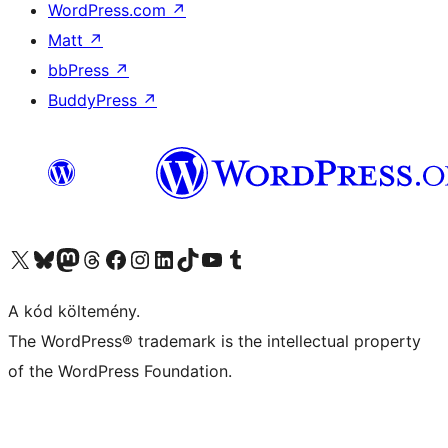
WordPress.com
↗
Matt
↗
bbPress
↗
BuddyPress
↗
Visit our X (formerly Twitter) account
Visit our Bluesky account
Twitter csatornánk
Visit our Threads account
Facebook oldalunk megtekintése
Visit our Instagram account
Visit our LinkedIn account
Visit our TikTok account
Visit our YouTube channel
Visit our Tumblr account
A kód költemény.
The WordPress® trademark is the intellectual property
of the WordPress Foundation.