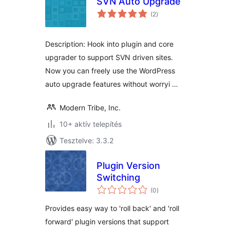
SVN Auto Upgrade
értékelés
(2
)
összesen
Description: Hook into plugin and core
upgrader to support SVN driven sites.
Now you can freely use the WordPress
auto upgrade features without worryi …
Modern Tribe, Inc.
10+ aktív telepítés
Tesztelve: 3.3.2
Plugin Version
Switching
értékelés
(0
)
összesen
Provides easy way to 'roll back' and 'roll
forward' plugin versions that support