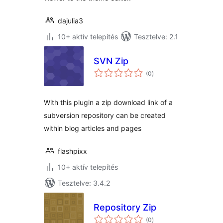
dajulia3
10+ aktív telepítés
Tesztelve: 2.1
SVN Zip
értékelés
(0
)
összesen
With this plugin a zip download link of a
subversion repository can be created
within blog articles and pages
flashpixx
10+ aktív telepítés
Tesztelve: 3.4.2
Repository Zip
értékelés
(0
)
összesen