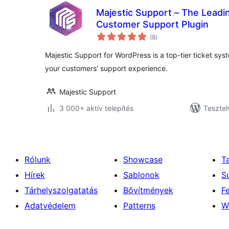
Majestic Support – The Leadi
Customer Support Plugin
értékelés
(8
)
összesen
Majestic Support for WordPress is a top-tier ticket sys
your customers' support experience.
Majestic Support
3 000+ aktív telepítés
Tesztel
Rólunk
Showcase
T
Hírek
Sablonok
S
Tárhelyszolgatatás
Bővítmények
F
Adatvédelem
Patterns
W