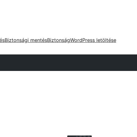
tés
Biztonsági mentés
Biztonság
WordPress letöltése