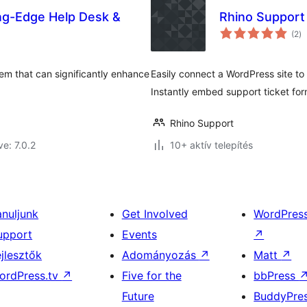
ng-Edge Help Desk &
Rhino Support
ér
(2
)
ö
tem that can significantly enhance
Easily connect a WordPress site t
Instantly embed support ticket for
Rhino Support
ve: 7.0.2
10+ aktív telepítés
anuljunk
Get Involved
WordPres
upport
Events
↗
ejlesztők
Adományozás
↗
Matt
↗
ordPress.tv
↗
Five for the
bbPress
Future
BuddyPre