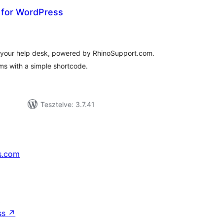
 for WordPress
tékelés
sszesen
o your help desk, powered by RhinoSupport.com.
ms with a simple shortcode.
Tesztelve: 3.7.41
s.com
↗
ss
↗