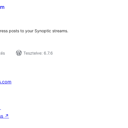
am
tékelés
sszesen
ess posts to your Synoptic streams.
tés
Tesztelve: 6.7.6
s.com
↗
ss
↗