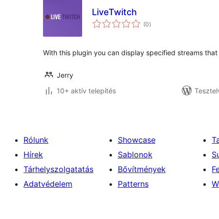
LiveTwitch
értékelés
(0
)
összesen
With this plugin you can display specified streams that 
Jerry
10+ aktív telepítés
Tesztel
Rólunk
Showcase
T
Hírek
Sablonok
S
Tárhelyszolgatatás
Bővítmények
F
Adatvédelem
Patterns
W