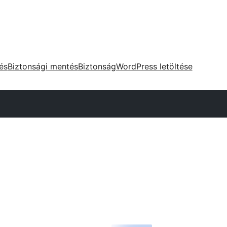
tés
Biztonsági mentés
Biztonság
WordPress letöltése