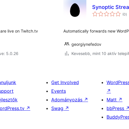
Synoptic Stre
ér
(0
)
ö
are live on Twitch.tv
Automatically forwards new WordPr
georgiynefedov
ve: 5.0.26
Kevesebb, mint 10 aktív telepí
anuljunk
Get Involved
WordPres
upport
Events
↗
ejlesztők
Adományozás
↗
Matt
↗
ordPress.tv
↗
Swag
↗
bbPress
BuddyPre